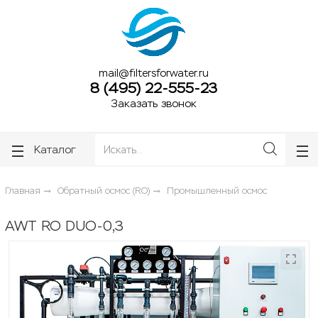
ose
ose
mail@filtersforwater.ru
8 (495) 22-555-23
Заказать звонок
Каталог
Главная
Обратный осмос (RO)
Промышленный осмос
AWT RO DUO-0,3