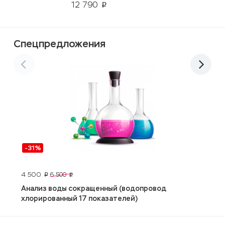
12 790
p
Спецпредложения
-31%
4 500
2
6 500
p
p
Анализ воды сокращенный (водопровод
R
хлорированный 17 показателей)