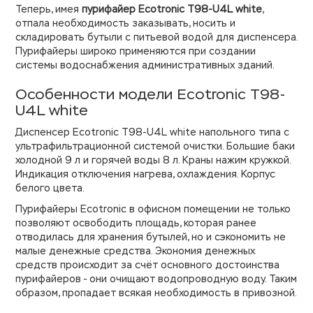
Теперь, имея
пурифайер Ecotronic T98-U4L white
,
отпала необходимость заказывать, носить и
складировать бутыли с питьевой водой для диспенсера.
Пурифайеры широко применяются при создании
системы водоснабжения административных зданий.
Особенности модели Ecotronic T98-
U4L white
Диспенсер Ecotronic T98-U4L white напольного типа с
ультрафильтрационной системой очистки. Большие баки
холодной 9 л и горячей воды 8 л. Краны нажим кружкой.
Индикация отключения нагрева, охлаждения. Корпус
белого цвета.
Пурифайеры Ecotronic в офисном помещении не только
позволяют освободить площадь, которая ранее
отводилась для хранения бутылей, но и сэкономить не
малые денежные средства. Экономия денежных
средств происходит за счёт основного достоинства
пурифайеров - они очищают водопроводную воду. Таким
образом, пропадает всякая необходимость в привозной.