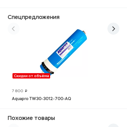
Спецпредложения
Скидки от объёма
7 800
5
p
Aquapro TW30-3012-700-AQ
C
Похожие товары