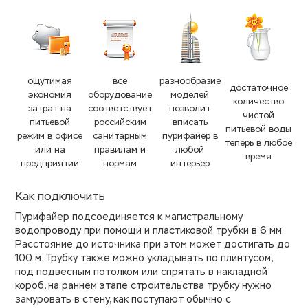
ощутимая
все
разнообразие
достаточное
экономия
оборудование
моделей
количество
затрат на
соответствует
позволит
чистой
питьевой
российским
вписать
питьевой воды
режим в офисе
санитарным
пурифайер в
теперь в любое
или на
правилам и
любой
время
предприятии
нормам
интерьер
Как подключить
Пурифайер подсоединяется к магистральному
водопроводу при помощи и пластиковой трубки в 6 мм.
Расстояние до источника при этом может достигать до
100 м. Трубку также можно укладывать по плинтусом,
под подвесным потолком или спрятать в накладной
короб, на раннем этапе строительства трубку нужно
замуровать в стену, как поступают обычно с