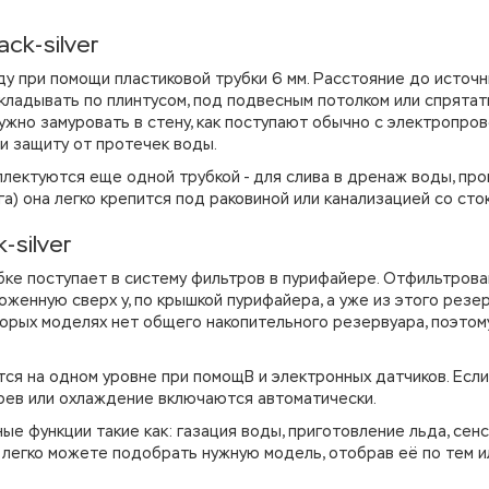
k-silver
 при помощи пластиковой трубки 6 мм. Расстояние до источ
укладывать по плинтусом, под подвесным потолком или спрятат
ужно замуровать в стену, как поступают обычно с электропров
и защиту от протечек воды.
лектуются еще одной трубкой - для слива в дренаж воды, пр
) она легко крепится под раковиной или канализацией со сто
silver
бке поступает в систему фильтров в пурифайере. Отфильтрова
женную сверх у, по крышкой пурифайера, а уже из этого резер
торых моделях нет общего накопительного резервуара, поэтом
тся на одном уровне при помощB и электронных датчиков. Если
рев или охлаждение включаются автоматически.
е функции такие как: газация воды, приготовление льда, сен
ы легко можете подобрать нужную модель, отобрав её по тем и