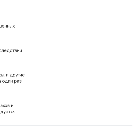
ешенных
 следствии
ы, и другие
а один раз
ахов и
ндуется