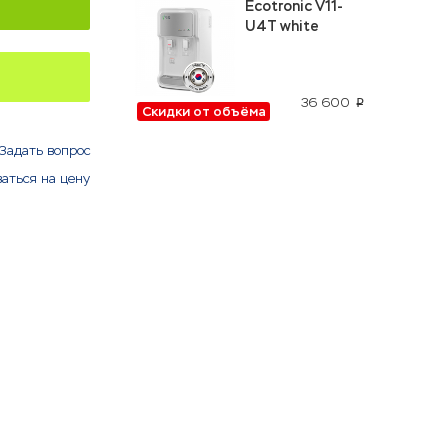
Ecotronic V11-
U4T white
36 600
p
Скидки от объёма
Задать вопрос
аться на цену