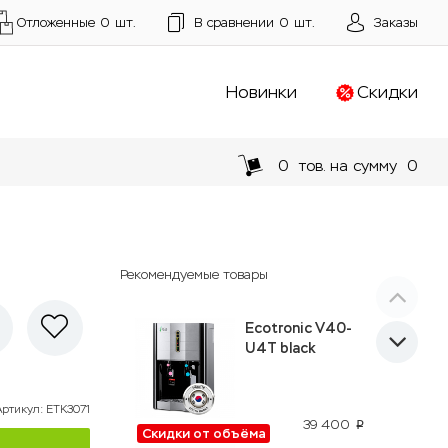
Отложенные
0
шт.
В сравнении
0
шт.
Заказы
Новинки
Скидки
0
тов. на сумму
0
Рекомендуемые товары
Ecotronic V40-
U4T black
Артикул
:
ETK3071
39 400
p
Скидки от объёма