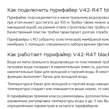
Как подключить пурифайер V42-R4T blac
Пурифайер подсоединяется к магистральному водопроводу
при этом может достигать до 100 м. Трубку также можно 
накладной короб, на раннем этапе строительства трубку н
Качественный пластик трубки гарантирует долгую службу 
Пурифаейры с RO (обратно осмотической) мембраной комп
мембрану. С помощью специального набора врезки (фитинга
Как работает пурифайер V42-R4T black-
Вода из магистрального водопровода по пластиковой тру
питьевая вода попадает в накопительную ёмкость, располо
накопительные баки для холодной и горячей воды. В неко
функцию выполняет бачок для холодной воды.
Температура в баках для холодной и горячей воды находи
температура спадает или повышается выше нормы, то наг
В пурифайерах премиум класса реализованы дополнительны
управление, регулировка температуры воды и др. У нас В
определённым параметрам в каталоге пурифайеров.