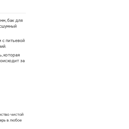
мм, бак для
есшумный
и с питьевой
ий.
ь, которая
роисходит за
ество чистой
ерь в любое