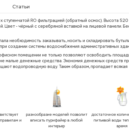
Статьи
х ступенчатой RO фильтрацией (обратный осмос). Высота 520 
й. Цвет - чёрный с серебряной вставкой на лицевой панели. Б
отпала необходимость заказывать, носить и складировать бутыл
при создании системы водоснабжения административных здан
 в офисном помещении не только позволяют освободить площад
ь не малые денежные средства. Экономия денежных средств п
ищают водопроводную воду. Таким образом, пропадает всякая
ветствует
разнообразие моделей позволит
достаточное колич
 правилам и
вписать пурифайер в любой
питьевой воды теп
интерьер
время