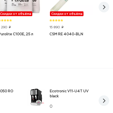
Скидки от объёма
Скидки от объёма
-20%
9 290
15 890
83 07
p
p
Purolite C100E, 25 л
CSM RE 4040-BLN
JK-Mat
1050 RO
Ecotronic V11-U4T UV
black
0