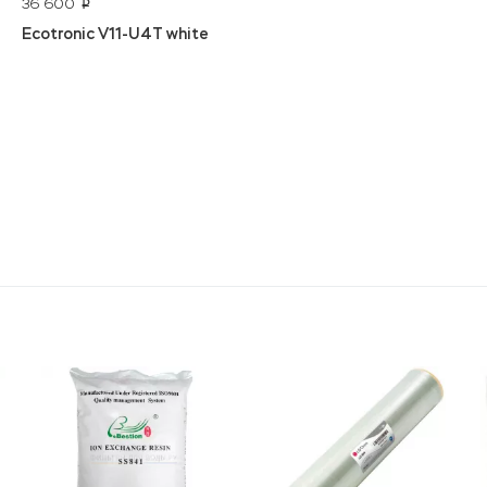
36 600
p
Ecotronic V11-U4T white