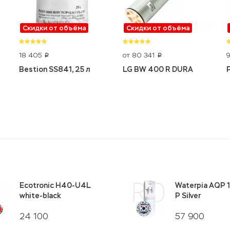
Скидки от объёма
Скидки от объёма
18 405
от 80 341
p
p
Bestion SS841, 25 л
LG BW 400 R DURA
Ecotronic H40-U4L
Waterpia AQP 
white-black
P Silver
24 100
57 900