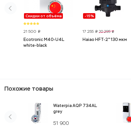
Скидки от объёма
-15%
21 500
17 255
20 295
p
p
p
Ecotronic M40-U4L
Haiao HFT-2" 130 мкм
white-black
Похожие товары
Waterpia AQP 734AL
grey
51 900