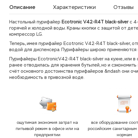
Описание
Характеристики
Отзывы
Настольный пурифайер
Ecotronic V42-R4T black-silver
с 4-
горячей и холодной воды. Краны кнопки с защитой от дете
компрессор LG.
Теперь, имея пурифайер Ecotronic V42-R4T black-silver, 
водой для диспенсера. Пурифайеры широко применяются 
Пурифайеры EcotronicV42-R4T black-silver на кухне, или
ранее отводилась для хранения бутылей, но и сэкономит
счёт основного достоинства пурифайеров &ndash они оч
необходимость в привозной воде.
ощутимая экономия затрат на
все оборудование соот
питьевой режим в офисе или на
российским санитарным
предприятии
нормам