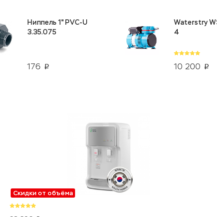
Ниппель 1" PVC-U
Waterstry W
3.35.075
4
176
10 200
p
p
Скидки от объёма