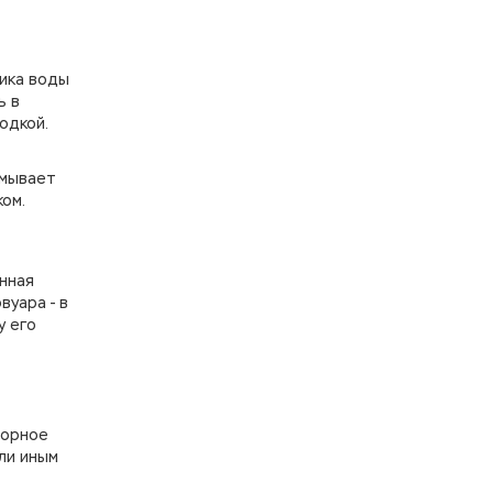
ника воды
ь в
одкой.
омывает
ком.
нная
вуара - в
у его
сорное
ли иным