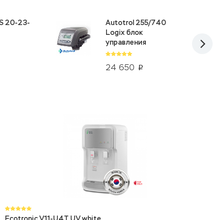
S 20-23-
Autotrol 255/740
Logix блок
управления
24 650
p
Ecotronic V11-U4T UV white