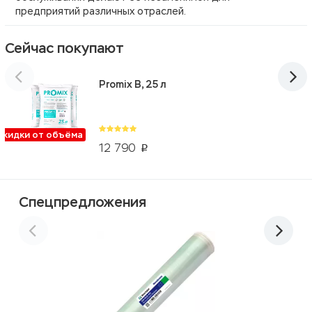
предприятий различных отраслей.
Сейчас покупают
Promix B, 25 л
Скидки от объёма
12 790
p
Спецпредложения