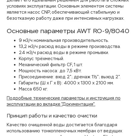
делает его идеальным решением для работы в сложных
условиях эксплуатации. Основным элементом системы
является насос CNP, обеспечивающий стабильную и
безотказную работу даже при интенсивных нагрузках.
Основные параметры AWT RO-9/8040
9 м3/ч номинальная производительность.
13,2 м3/ч расход воды в режиме производства.
24 м3/ч расход воды в режиме промывки.
Корпус трёхместный.
Механический фильтр CF, 1 шт.
Мощность насоса: до 7,5 кВт.
Присоединение: вход 2"; дренаж 1½"; выход 2".
Габариты (Ш х Г х В): 4000 х 1300 х 2100 мм.
Масса 650 кг.
Подробные технические параметры и инструкция по
эксплуатации во вкладке "Документация".
Принцип работы и качество очистки
Качество очищенной воды достигается благодаря
использованию тонкопленочных мембран от ведущих