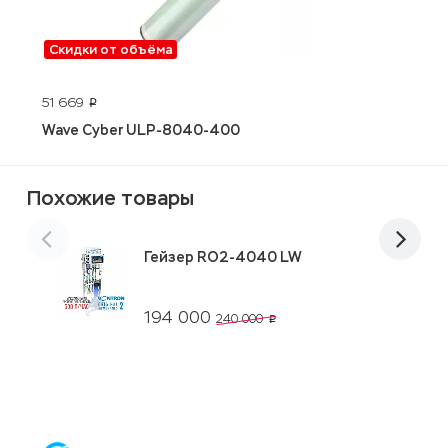
Скидки от объёма
51 669
3
p
Wave Cyber ULP-8040-400
V
Похожие товары
Гейзер RO2-4040 LW
194 000
240 000
p