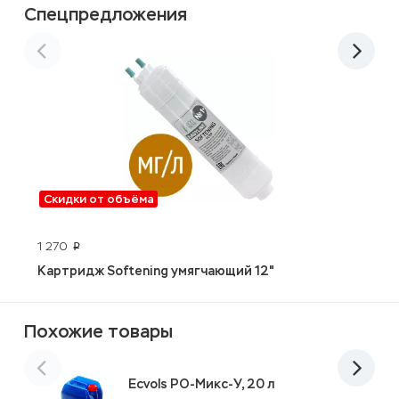
Спецпредложения
Скидки от объёма
1 270
3
p
Картридж Softening умягчающий 12"
D
Похожие товары
Ecvols РО-Микс-У, 20 л