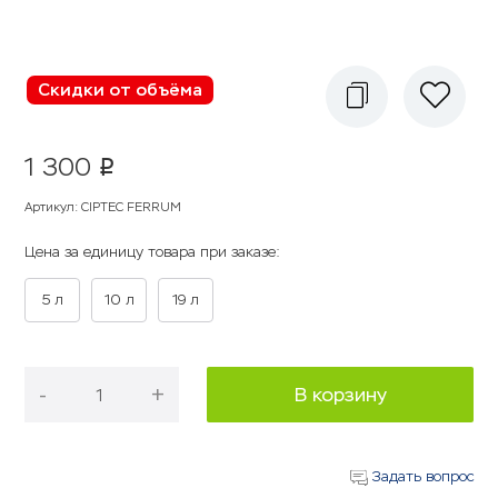
Скидки от объёма
1 300
p
Артикул
:
CIPTEC FERRUM
Цена за единицу товара при заказе:
5 л
10 л
19 л
-
+
В корзину
Задать вопрос