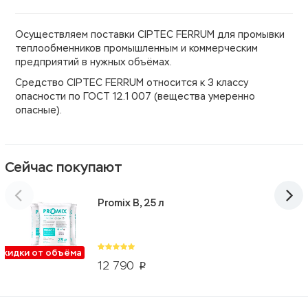
Осуществляем поставки CIPTEC FERRUM для промывки
теплообменников промышленным и коммерческим
предприятий в нужных объёмах.
Средство CIPTEC FERRUM относится к 3 классу
опасности по ГОСТ 12.1 007 (вещества умеренно
опасные).
Сейчас покупают
Promix B, 25 л
Скидки от объёма
12 790
p