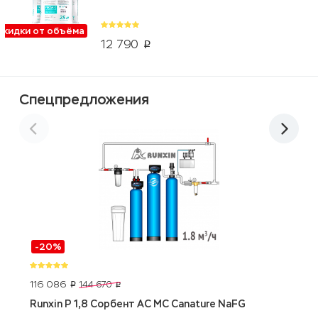
Скидки от объёма
12 790
p
Спецпредложения
-20%
116 086
1
144 670
p
p
Runxin P 1,8 Сорбент АС МС Canature NaFG
E