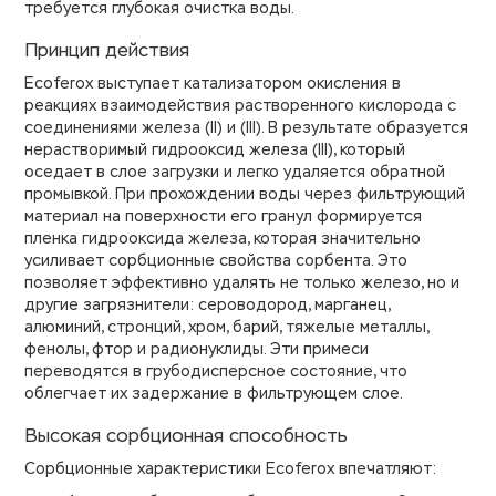
требуется глубокая очистка воды.
Принцип действия
Ecoferox выступает катализатором окисления в
реакциях взаимодействия растворенного кислорода с
соединениями железа (II) и (III). В результате образуется
нерастворимый гидрооксид железа (III), который
оседает в слое загрузки и легко удаляется обратной
промывкой. При прохождении воды через фильтрующий
материал на поверхности его гранул формируется
пленка гидрооксида железа, которая значительно
усиливает сорбционные свойства сорбента. Это
позволяет эффективно удалять не только железо, но и
другие загрязнители: сероводород, марганец,
алюминий, стронций, хром, барий, тяжелые металлы,
фенолы, фтор и радионуклиды. Эти примеси
переводятся в грубодисперсное состояние, что
облегчает их задержание в фильтрующем слое.
Высокая сорбционная способность
Сорбционные характеристики Ecoferox впечатляют: