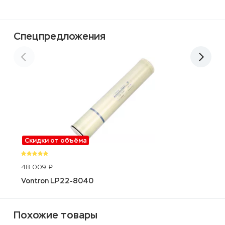
Спецпредложения
Скидки от объёма
48 009
2
p
Vontron LP22-8040
A
Похожие товары