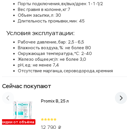
Порты подключения, вх/вых/дрен: 1 - 1 -1/2
Вес гравия в колонне, кг:7
Объем засыпки, л: 30
Длительность промывки, мин: 45
Условия эксплуатации:
Рабочее давление, бар: 2,5 - 6,5
Влажность воздуха, %: не более 80
Окружающая температура, °С: 2-40
Железо общее,мг/л: не более 3,0
рН, ед: не менее 7,4
Отсутствие марганца, сероводорода, кремния
Сейчас покупают
Promix B, 25 л
Скидки от объёма
12 790
p