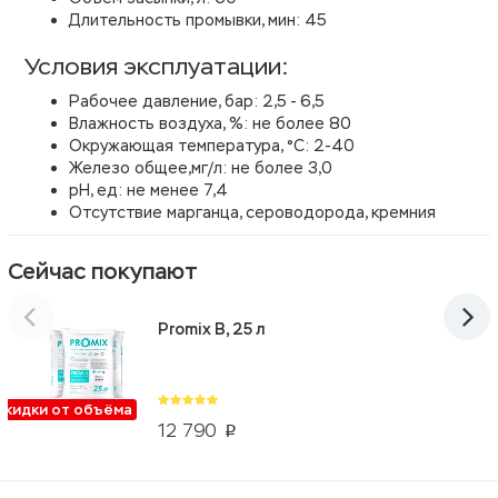
Длительность промывки, мин: 45
Условия эксплуатации:
Рабочее давление, бар: 2,5 - 6,5
Влажность воздуха, %: не более 80
Окружающая температура, °С: 2-40
Железо общее,мг/л: не более 3,0
рН, ед: не менее 7,4
Отсутствие марганца, сероводорода, кремния
Сейчас покупают
Promix B, 25 л
Скидки от объёма
12 790
p