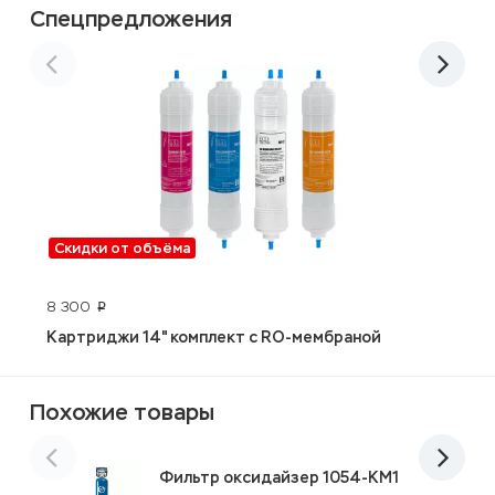
Спецпредложения
Скидки от объёма
8 300
1
p
Картриджи 14" комплект с RO-мембраной
V
Похожие товары
Фильтр оксидайзер 1054-KM1