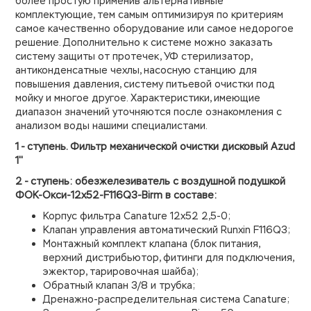
более простую применив альтернативные
комплектующие, тем самым оптимизируя по критериям
самое качественно оборудование или самое недорогое
решение. Дополнительно к системе можно заказать
систему защиты от протечек, УФ стерилизатор,
антиконденсатные чехлы, насосную станцию для
повышения давления, систему питьевой очистки под
мойку и многое другое. Характеристики, имеющие
диапазон значений уточняются после ознакомления с
анализом воды нашими специалистами.
1 - ступень. Фильтр механической очистки дисковый Azud
1''
2 - ступень: обезжелезиватель с воздушной подушкой
ФОК-Окси-12х52-F116Q3-Birm в составе:
Корпус фильтра Canature 12х52 2,5-0;
Клапан управления автоматический Runxin F116Q3;
Монтажный комплект клапана (блок питания,
верхний дистрибьютор, фитинги для подключения,
эжектор, тарировочная шайба);
Обратный клапан 3/8 и трубка;
Дренажно-распределительная система Canature;