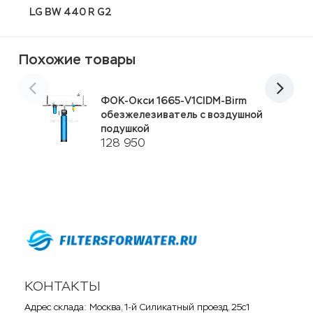
LG BW 440 R G2
А
Похожие товары
ФОК-Окси 1665-V1CIDM-Birm
обезжелезиватель с воздушной
подушкой
128 950
КОНТАКТЫ
Адрес склада: Москва, 1-й Силикатный проезд, 25с1