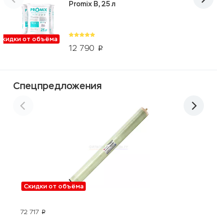
Promix B, 25 л
Скидки от объёма
12 790
p
Спецпредложения
Скидки от объёма
72 717
о
p