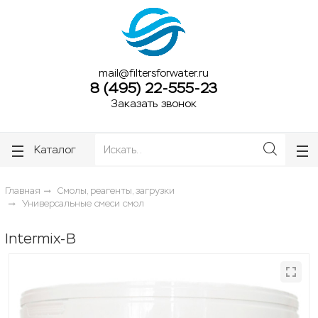
ose
ose
mail@filtersforwater.ru
8 (495) 22-555-23
Заказать звонок
Каталог
Главная
Смолы, реагенты, загрузки
Универсальные смеси смол
Intermix-B