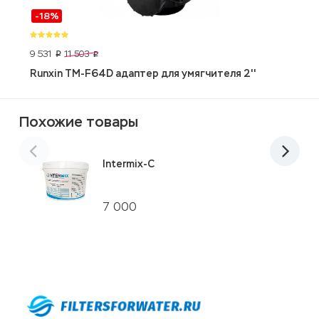
-18%
9 531
4
11 503
p
p
Runxin TM-F64D адаптер для умягчителя 2''
E
Похожие товары
Intermix-C
7 000