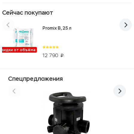
Сейчас покупают
Promix B, 25 л
Скидки от объёма
12 790
p
Спецпредложения