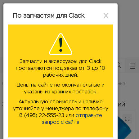
ose
ose
Close
x
По запчастям для Clack
mail@filtersforwater.ru
8 (495) 22-555-23
Заказать звонок
Запчасти и аксессуары для Clack
Каталог
поставляются под заказ от 3 до 10
рабочих дней.
Главная
Комплектующие, запчасти
Клапаны управления
Цены на сайте не окончательные и
Запчасти и аксессуары для Clack
указаны из крайних поставок.
Актуальную стоимость и наличие
Эжектор V1/V125 для корпуса 12" синий
уточняйте у менеджера по телефону
8 (495) 22-555-23 или
отправьте
запрос с сайта