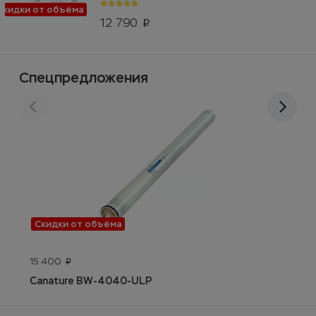
Скидки от объёма
12 790
p
Спецпредложения
Скидки от объёма
15 400
5
p
Canature BW-4040-ULP
Г