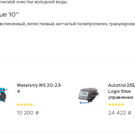
ической очистки холодной воды.
e 10''
 вспененный, лепестковый, нитчатый полипропилен, гранулиров
Waterstry WS 20-23-
Autotrol 25
4
Logix блок
управления
10 200
24 422
p
p