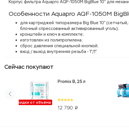
Корпус фильтра Aquapro AQF-1050M BigBlue 10'' для механ
Особенности Aquapro AQF-1050M BigBlu
для картриджей типоразмера Big Blue 10" (сетчатый,
блочный спрессованный активированный уголь);
кронштейн и ключ в комплекте;
изготовлен из полипропилена;
сброс давления специальной кнопкой;
вход / выход внутренняя резьба - 1"/1".
Сейчас покупают
Promix B, 25 л
Скидки от объёма
12 790
p