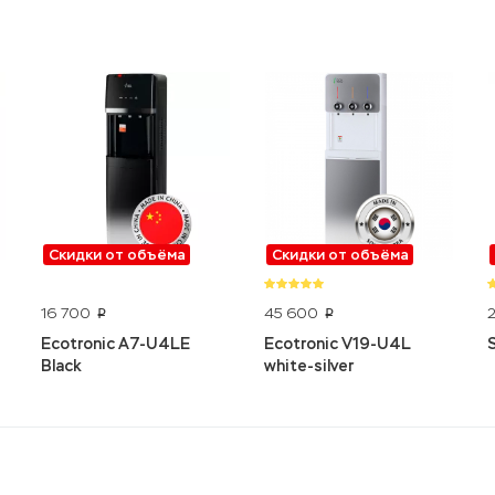
Скидки от объёма
Скидки от объёма
16 700
45 600
p
p
Ecotronic A7-U4LE
Ecotronic V19-U4L
Black
white-silver