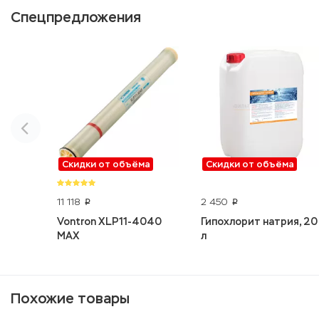
Спецпредложения
Скидки от объёма
Скидки от объёма
11 118
2 450
p
p
Vontron XLP11-4040
Гипохлорит натрия, 20
MAX
л
Похожие товары