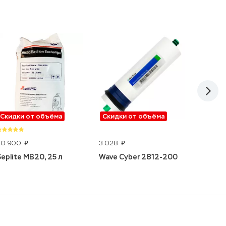
Скидки от объёма
Скидки от объёма
Скидк
20 900
3 028
8 190
p
p
p
Seplite MB20, 25 л
Wave Cyber 2812-200
Wave 