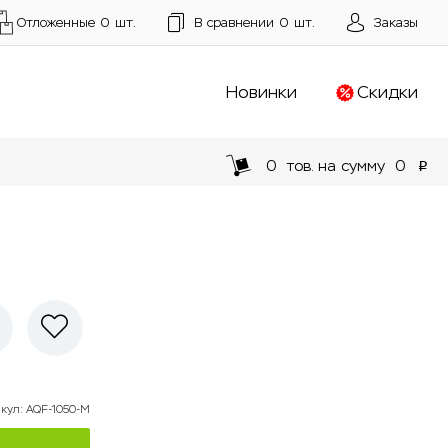
Отложенные
0
шт.
В сравнении
0
шт.
Заказы
Новинки
Скидки
0
тов. на сумму
0
p
икул
:
AQF-1050-M