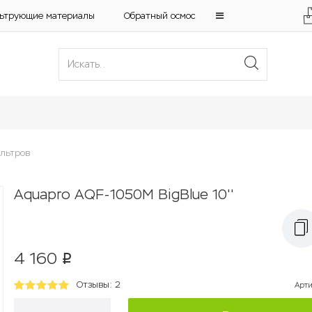
ьтрующие материалы
Обратный осмос
ильтров
Aquapro AQF-1050M BigBlue 10''
4 160
p
Отзывы: 2
Арт