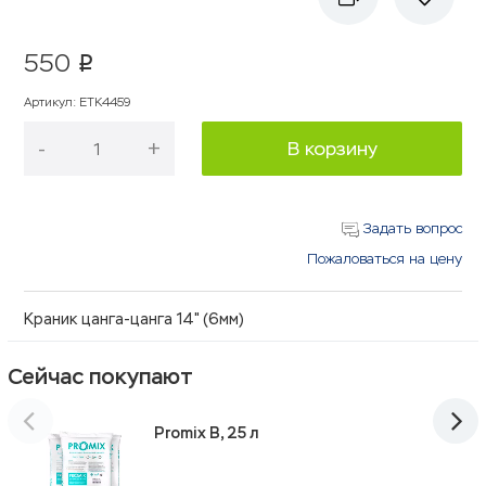
550
p
Артикул
:
ETK4459
-
+
В корзину
Задать вопрос
Пожаловаться на цену
Краник цанга-цанга 14" (6мм)
Сейчас покупают
Promix B, 25 л