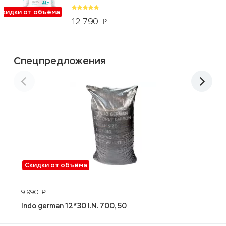
Скидки от объёма
12 790
p
Спецпредложения
Скидки от объёма
9 990
4
p
Indo german 12*30 I.N. 700, 50
А