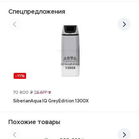
Спецпредложения
-11%
E
70 800
78 677
p
p
SiberianAqua IQ GreyEdition 1300X
Похожие товары