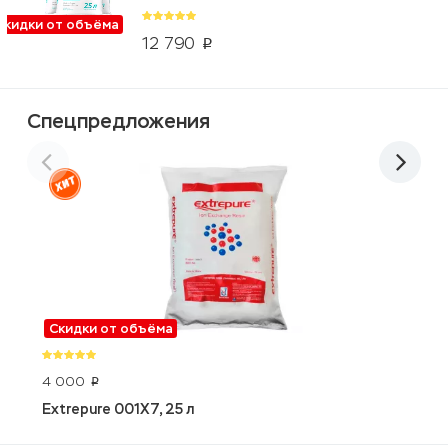
Скидки от объёма
12 790
p
Спецпредложения
Скидки от объёма
4 000
4
p
Extrepure 001X7, 25 л
E