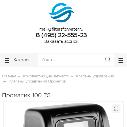
ose
ose
mail@filtersforwater.ru
8 (495) 22-555-23
Заказать звонок
Каталог
Главная
Комплектующие, запчасти
Клапаны управления
Клапаны управления Проматик
Проматик 100 Т5