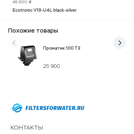
45 600
7
p
Ecotronic V19-U4L black-silver
A
Похожие товары
Проматик 100 Т3
25 900
КОНТАКТЫ