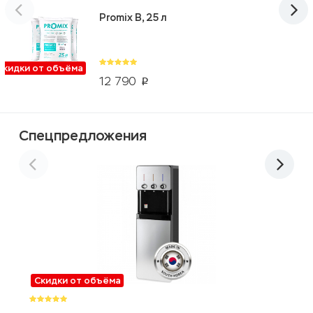
Promix B, 25 л
Скидки от объёма
12 790
p
Спецпредложения
Скидки от объёма