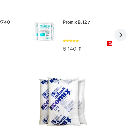
5/740
Promix B, 12 л
Скидки от
6 140
p