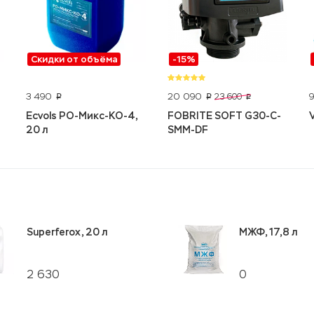
Скидки от объёма
-15%
3 490
20 090
23 600
p
p
p
Ecvols РО-Микс-КО-4,
FOBRITE SOFT G30-С-
20 л
SMM-DF
Superferox, 20 л
МЖФ, 17,8 л
2 630
0