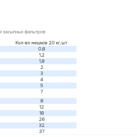
я засыпных фильтров:
Кол-во мешков 20 кг, шт.
0,8
1,2
1,8
2
3
4
5
7
8
12
18
26
32
37