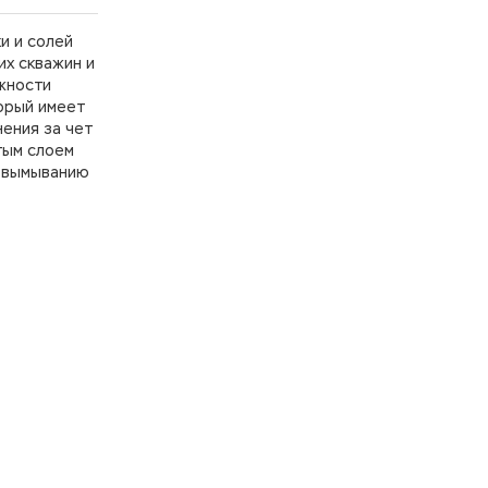
и и солей
их скважин и
жности
торый имеет
ения за чет
тым слоем
е вымыванию