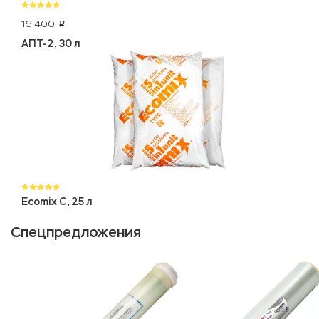
16 400
p
АПТ-2, 30 л
Ecomix C, 25 л
Спецпредложения