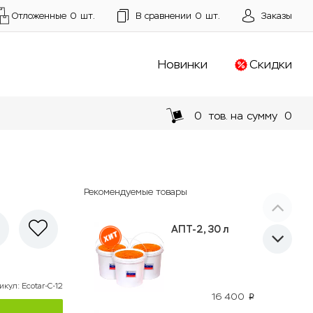
Отложенные
0
шт.
В сравнении
0
шт.
Заказы
Новинки
Скидки
0
тов. на сумму
0
Рекомендуемые товары
АПТ-2, 30 л
икул
:
Ecotar-C-12
16 400
p