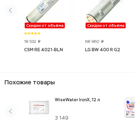
Скидки от объёма
Скидки от объёма
18 532
68 960
p
p
CSM RE 4021-BLN
LG BW 400 R G2
Похожие товары
WiseWater IronX, 12 л
3 149