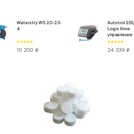
Waterstry WS 20-23-
Autotrol 25
4
Logix блок
управления
10 200
24 339
p
p