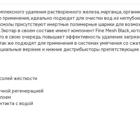
мплексного удаления растворенного железа, марганца, органик
 применения, идеально подходит для очистки вод из неглубок
е смолы присутствуют инертные полимерные шарики для возмо
котар в своём составе имеют компонент Fine Mesh Black, ко
что в свою очередь повышает эффективность удаления загрязн
так же подходят для применения в системах умягчения со сжа
специальные верхние и нижние дистрибьюторы препятствующи
 солей жёсткости
очной регенерацией
слоем
нтакта с водой