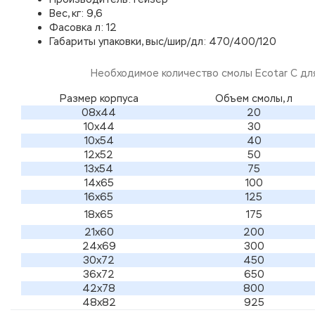
Вес, кг: 9,6
Фасовка л: 12
Габариты упаковки, выс/шир/дл: 470/400/120
Необходимое количество смолы Ecotar С дл
Размер корпуса
Объем смолы, л
08х44
20
10х44
30
10х54
40
12х52
50
13х54
75
14х65
100
16х65
125
18х65
175
21х60
200
24х69
300
30х72
450
36х72
650
42х78
800
48х82
925