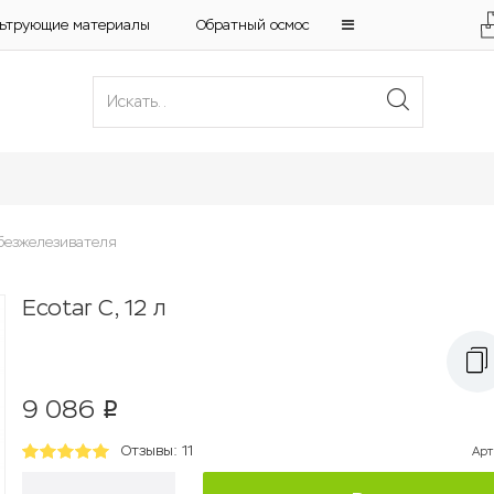
ьтрующие материалы
Обратный осмос
безжелезивателя
Ecotar C, 12 л
9 086
p
Отзывы: 11
Арт