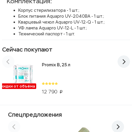
Комплектация:
Корпус стерилизатора - 1 шт.;
Блок питания Aquapro UV-2040BA - 1 шт.;
Кварцевый чехол Aquapro UV-12-Q - 1 шт.;
УФ лампа Aquapro UV-12-L - 1 шт.;
Технический паспорт - 1 шт.
Сейчас покупают
Promix B, 25 л
Скидки от объёма
12 790
p
Спецпредложения