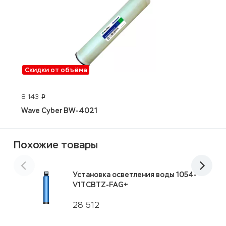
Скидки от объёма
8 143
о
p
Wave Cyber BW-4021
J
Похожие товары
Установка осветления воды 1054-
V1TCBTZ-FAG+
28 512