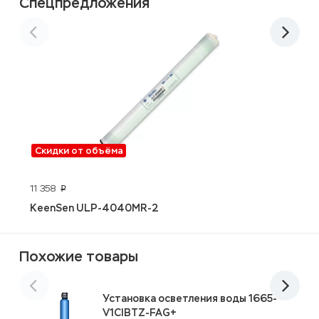
Спецпредложения
Скидки от объёма
11 358
3
p
KeenSen ULP-4040MR-2
H
Похожие товары
Установка осветления воды 1665-
V1CIBTZ-FAG+