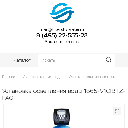
ose
ose
mail@filtersforwater.ru
8 (495) 22-555-23
Заказать звонок
Каталог
Главная
Для осветления воды
Осветлительные фильтры
Установка осветления воды 1865-V1CIBTZ-
FAG