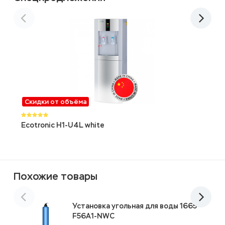
Скидки от объёма
Ecotronic H1-U4L white
4
G
Похожие товары
Установка угольная для воды 1665-
F56A1-NWC