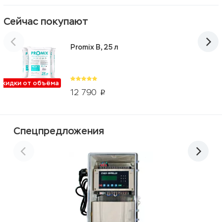
Сейчас покупают
Promix B, 25 л
Скидки от объёма
12 790
p
Спецпредложения