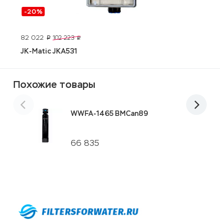
-20%
82 022
1
102 223
p
p
JK-Matic JKA531
Э
Похожие товары
WWFA-1465 BMCan89
66 835