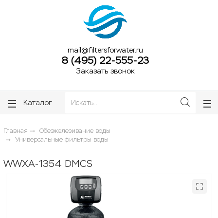
ose
ose
mail@filtersforwater.ru
8 (495) 22-555-23
Заказать звонок
Каталог
Главная
Обезжелезивание воды
Универсальные фильтры воды
WWXA-1354 DMCS