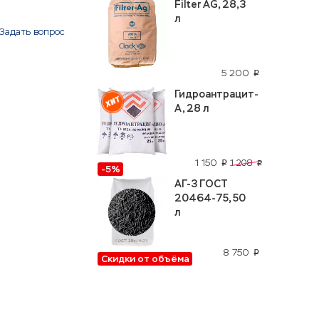
Filter AG, 28,3
л
Задать вопрос
5 200
p
Гидроантрацит-
А, 28 л
1 150
1 208
p
p
-5%
АГ-3 ГОСТ
20464-75, 50
л
8 750
p
Скидки от объёма