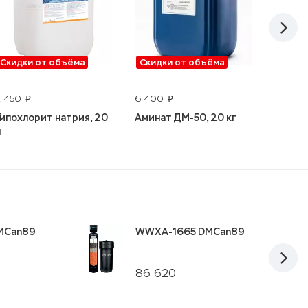
Скидки от объёма
Скидки от объёма
Скидк
CSM R
2 450
6 400
p
p
Гипохлорит натрия, 20
Аминат ДМ-50, 20 кг
л
MCan89
WWXA-1665 DMCan89
86 620