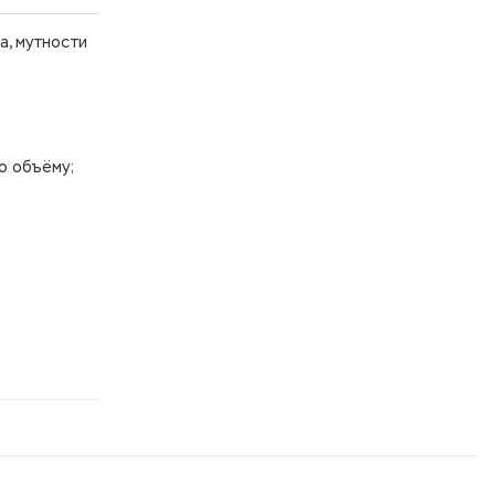
а, мутности
о объёму;