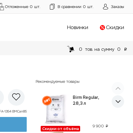
Отложенные
0
шт.
В сравнении
0
шт.
Заказы
Новинки
Скидки
0
тов. на сумму
0
p
Рекомендуемые товары
Birm Regular,
28,3 л
A-1354 BMCan85
9 900
p
Скидки от объёма