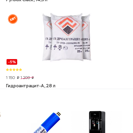
-5%
1 150
1 208
p
p
Гидроантрацит-А, 28 л