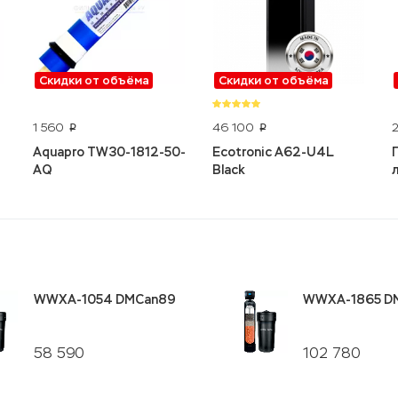
Скидки от объёма
Скидки от объёма
1 560
46 100
p
p
Aquapro TW30-1812-50-
Ecotronic A62-U4L
AQ
Black
WWXA-1054 DMCan89
WWXA-1865 D
58 590
102 780