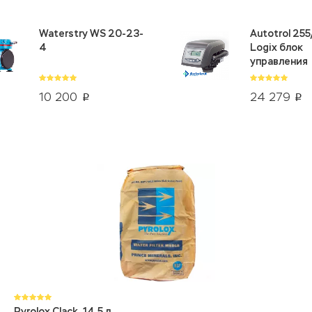
Waterstry WS 20-23-
Autotrol 25
4
Logix блок
управления
10 200
24 279
p
p
Pyrolox Clack, 14,5 л