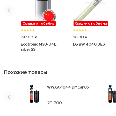
Скидки от объёма
Скидки от объёма
24 500
20 313
p
p
Ecotronic M30-U4L
LG BW 4040 UES
silver SS
Похожие товары
WWXA-1044 DMCan85
29 200