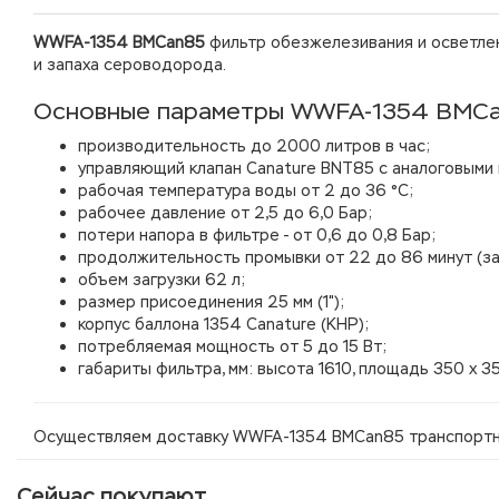
WWFA-1354 BMCan85
фильтр обезжелезивания и осветлени
и запаха сероводорода.
Основные параметры WWFA-1354 BMC
производительность до 2000 литров в час;
управляющий клапан Canature BNT85 с аналоговыми к
рабочая температура воды от 2 до 36 °С;
рабочее давление от 2,5 до 6,0 Бар;
потери напора в фильтре - от 0,6 до 0,8 Бар;
продолжительность промывки от 22 до 86 минут (за
объем загрузки 62 л;
размер присоединения 25 мм (1");
корпус баллона 1354 Canature (КНР);
потребляемая мощность от 5 до 15 Вт;
габариты фильтра, мм: высота 1610, площадь 350 х 3
Осуществляем доставку WWFA-1354 BMCan85 транспортны
Сейчас покупают