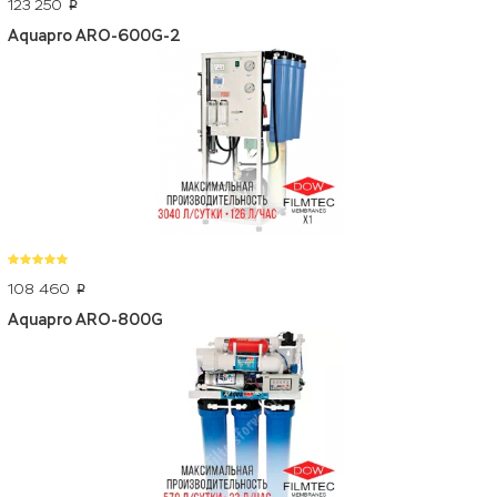
123 250
p
Aquapro ARO-600G-2
108 460
p
Aquapro ARO-800G