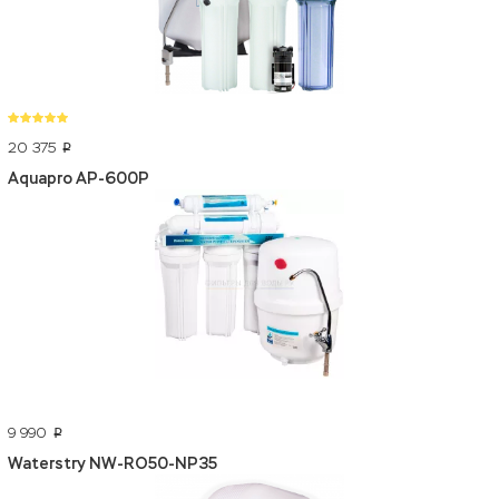
20 375
p
Aquapro AP-600P
9 990
p
Waterstry NW-RO50-NP35