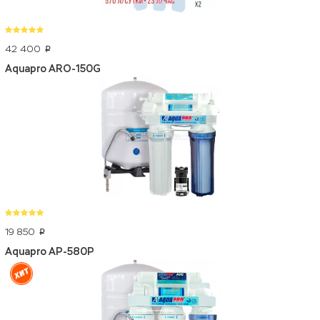
42 400
p
Aquapro ARO-150G
19 850
p
Aquapro AP-580P