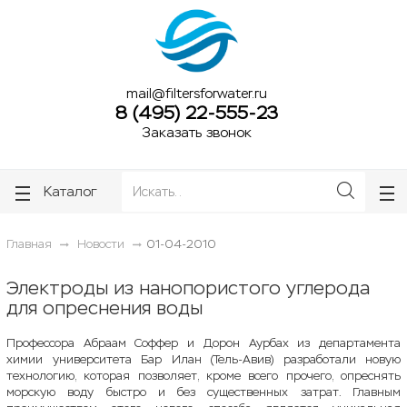
ose
ose
mail@filtersforwater.ru
8 (495) 22-555-23
Заказать звонок
Каталог
Главная
Новости
01-04-2010
Электроды из нанопористого углерода
для опреснения воды
Профессора Абраам Соффер и Дорон Аурбах из департамента
химии университета Бар Илан (Тель-Авив) разработали новую
технологию, которая позволяет, кроме всего прочего, опреснять
морскую воду быстро и без существенных затрат. Главным