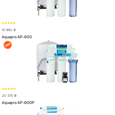
15 990
p
Aquapro AP-600
20 375
p
Aquapro AP-600P