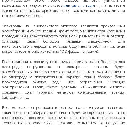
преимуществом этого нового способа является уникальная
возможность пропускать сквозь
фильтры для воды
щелочные ионы
(кальция, магния), которые являются важными компонентами для
метаболизма человека.
Электроды из нанопористого углерода являются прекрасными
адсорберами и очистителями. Кроме того, они являются хорошими
проводниками электрического тока. Если разместить их в раствор,
благодаря своей большой площади, специфичной для
нанопористого углерода, электроды будут вести себя как сильные
конденсаторы (приблизительно 100 фарад на грамм).
Если применить разницу потенциала порядка один Вольт на два
электрода, погруженных в электролит, катионы будут
адсорбироваться на электроде с отрицательным зарядом, а анионы
на электроде с положительным зарядом, таким образом будет
производится очистка воды. Все загрязнения, имеющие
электрический заряд, будут удалены из жидкости: кислоты,
основания, соли тяжелых металлов, коллоидальные частицы,
бактерии и т.д.
Возможность контролировать размер пор электродов позволяет
таким образом выбирать, какие ионы будут абсорбироваться, что в
свою очередь позволяет сохранить щелочные ионы в растворе. Эта
технология, которая сейчас проходит испытания на получение