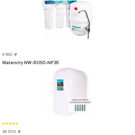
9 990
p
Waterstry NW-RO50-NP35
38 500
p