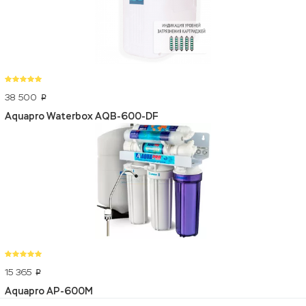
38 500
p
Aquapro Waterbox AQB-600-DF
15 365
p
Aquapro AP-600M