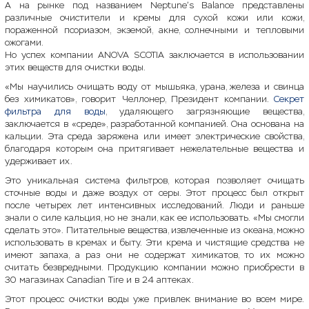
А на рынке под названием Neptune’s Balance представлены
различные очистители и кремы для сухой кожи или кожи,
пораженной псориазом, экземой, акне, солнечными и тепловыми
ожогами.
Но успех компании ANOVA SCOTIA заключается в использовании
этих веществ для очистки воды.
«Мы научились очищать воду от мышьяка, урана, железа и свинца
без химикатов», говорит Челлонер, Президент компании.
Секрет
фильтра для воды
, удаляющего загрязняющие вещества,
заключается в «среде», разработанной компанией. Она основана на
кальции. Эта среда заряжена или имеет электрические свойства,
благодаря которым она притягивает нежелательные вещества и
удерживает их.
Это уникальная система фильтров, которая позволяет очищать
сточные воды и даже воздух от серы. Этот процесс был открыт
после четырех лет интенсивных исследований. Люди и раньше
знали о силе кальция, но не знали, как ее использовать. «Мы смогли
сделать это». Питательные вещества, извлеченные из океана, можно
использовать в кремах и быту. Эти крема и чистящие средства не
имеют запаха, а раз они не содержат химикатов, то их можно
считать безвредными. Продукцию компании можно приобрести в
30 магазинах Canadian Tire и в 24 аптеках.
Этот процесс очистки воды уже привлек внимание во всем мире.