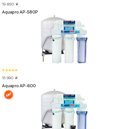
19 850
p
Aquapro AP-580P
15 990
p
Aquapro AP-600