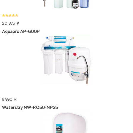
20 375
p
Aquapro AP-600P
9 990
p
Waterstry NW-RO50-NP35