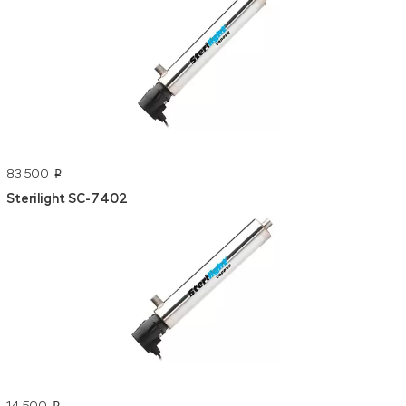
83 500
p
Sterilight SC-7402
14 500