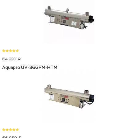
64 990
p
Aquapro UV-36GPM-HTM
66 850