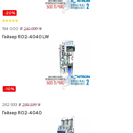
-20%
194 000
240 000
p
p
Гейзер RO2-4040 LW
-10%
262 933
289 226
p
p
Гейзер RO2-4040