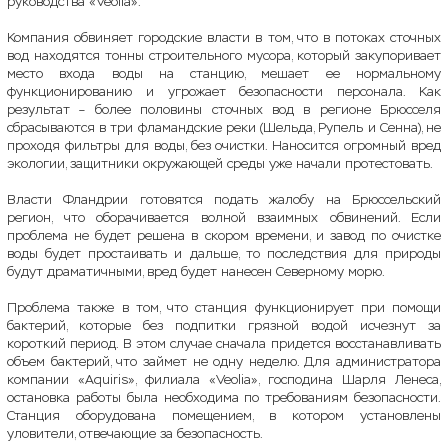
руководства «Veolia».
Компания обвиняет городские власти в том, что в потоках сточных
вод находятся тонны строительного мусора, который закупоривает
место входа воды на станцию, мешает ее нормальному
функционированию и угрожает безопасности персонала. Как
результат – более половины сточных вод в регионе Брюсселя
сбрасываются в три фламандские реки (Шельда, Рупель и Сенна), не
проходя фильтры для воды, без очистки. Наносится огромный вред
экологии, защитники окружающей среды уже начали протестовать.
Власти Фландрии готовятся подать жалобу на Брюссельский
регион, что оборачивается волной взаимных обвинений. Если
проблема не будет решена в скором времени, и завод по очистке
воды будет простаивать и дальше, то последствия для природы
будут драматичными, вред будет нанесен Северному морю.
Проблема также в том, что станция функционирует при помощи
бактерий, которые без подпитки грязной водой исчезнут за
короткий период. В этом случае сначала придется восстанавливать
объем бактерий, что займет не одну неделю. Для администратора
компании «Aquiris», филиала «Veolia», господина Шарля Ленеса,
остановка работы была необходима по требованиям безопасности.
Станция оборудована помещением, в котором установлены
уловители, отвечающие за безопасность.