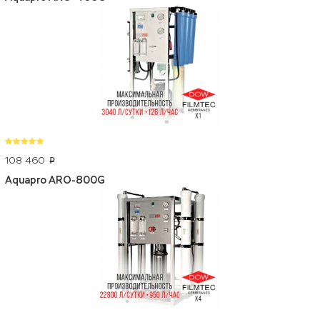
108 460
p
Aquapro ARO-800G