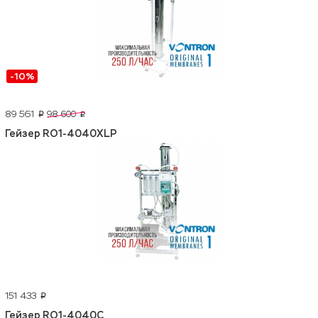
-10%
89 561
98 600
p
p
Гейзер RO1-4040XLP
151 433
p
Гейзер RO1-4040C