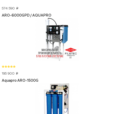
574 590
p
ARO-6000GPD / AQUAPRO
195 900
p
Aquapro ARO-1500G