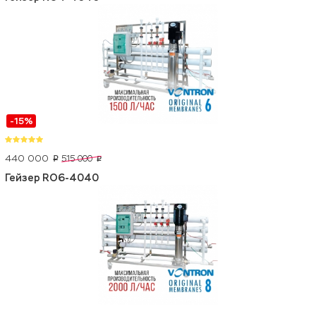
-15%
440 000
515 000
p
p
Гейзер RO6-4040