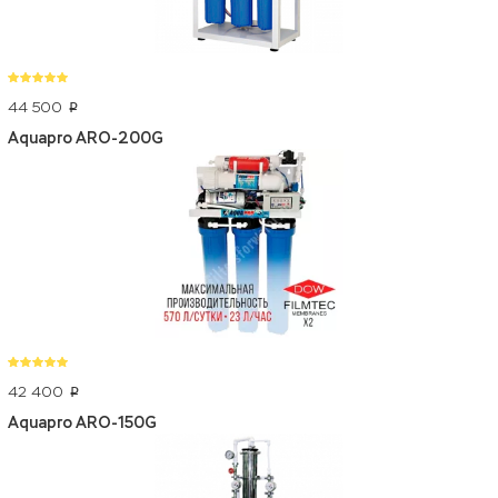
44 500
p
Aquapro ARO-200G
42 400
p
Aquapro ARO-150G