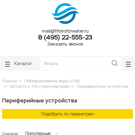
ose
ose
mail@filtersforwater.ru
8 (495) 22-555-23
Заказать звонок
Каталог
Главная
Обеззараживание воды (УОВ)
Запчасти к УФ стерилизаторам
Периферийные устройства
Периферийные устройства
Подобрать по параметрам
Популярные
Сначала: