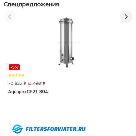
Спецпредложения
-5%
70 825
74 488
p
p
Aquapro CF21-304