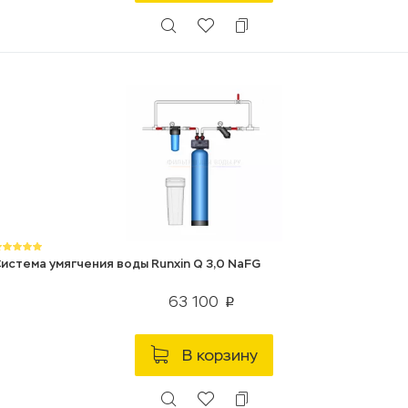
истема умягчения воды Runxin Q 3,0 NaFG
63 100
p
В корзину