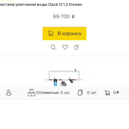
истема умягчения воды Clack CI 1,2 Dowex
69 700
p
В корзину
Отложенные
0
шт.
0
шт.
0
p
истема умягчения воды Runxin C 5,0 NaFG