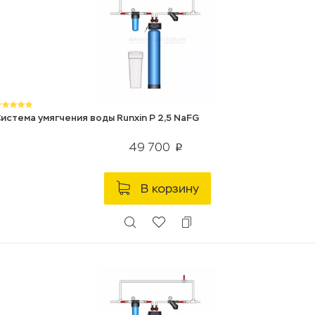
истема умягчения воды Runxin P 2,5 NaFG
49 700
p
В корзину