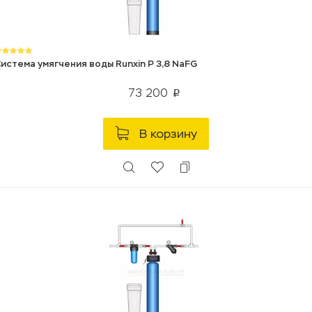
истема умягчения воды Runxin P 3,8 NaFG
73 200
p
В корзину