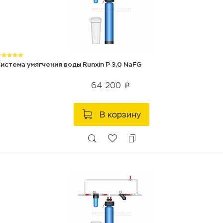
истема умягчения воды Runxin P 3,0 NaFG
64 200
p
В корзину