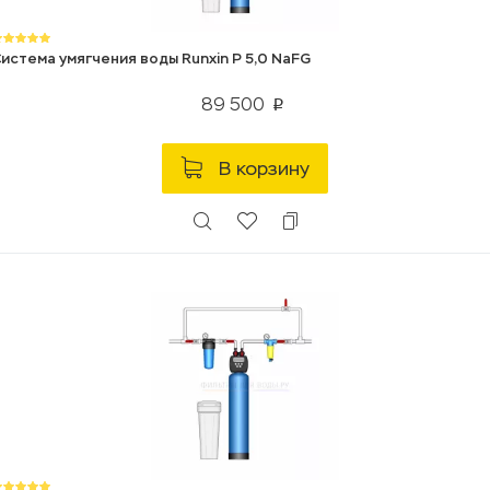
истема умягчения воды Runxin P 5,0 NaFG
89 500
p
В корзину