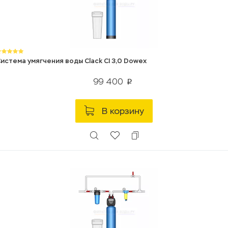
истема умягчения воды Clack CI 3,0 Dowex
99 400
p
В корзину