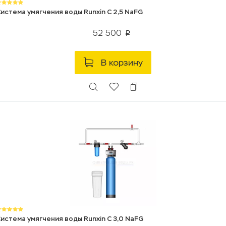
истема умягчения воды Runxin C 2,5 NaFG
52 500
p
В корзину
истема умягчения воды Runxin C 3,0 NaFG