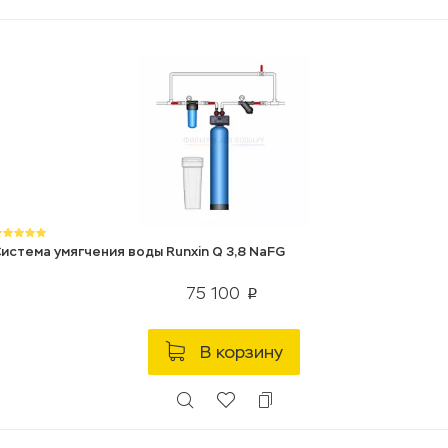
истема умягчения воды Runxin Q 3,8 NaFG
75 100
p
В корзину