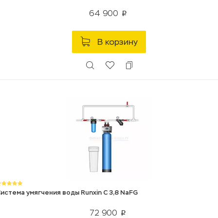
64 900
p
В корзину
истема умягчения воды Runxin C 3,8 NaFG
72 900
p