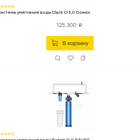
истема умягчения воды Clack CI 5,0 Dowex
125 300
p
В корзину
истема умягчения воды Runxin Q 0,8 NaFG