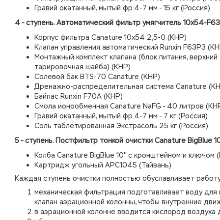
Гравий окатанный, мытый фр.4-7 мм - 15 кг (Россия)
4 - ступень. Автоматический фильтр умягчитель 10х54-F6
Корпус фильтра Canature 10х54 2,5-0 (КНР)
Клапан управления автоматический Runxin F63P3 (КН
Монтажный комплект клапана (блок питания, верхний 
тарировочная шайба) (КНР)
Солевой бак BTS-70 Canature (КНР)
Дренажно-распределительная система Canature (КН
Байпас Runxin F70A (КНР)
Смола ионообменная Canature NaFG - 40 литров (КН
Гравий окатанный, мытый фр.4-7 мм - 7 кг (Россия)
Соль таблетированная Экстрасоль 25 кг (Россия)
5 - ступень. Постфильтр тонкой очистки Canature BigBlue 10
Колба
Canature
BigBlue 10'' с кронштейном и ключом 
Картридж угольный APC1045 (Тайвань)
Каждая ступень очистки полностью обуславливает работу
механическая фильтрация подготавливает воду для 
клапан аэрационной колонны, чтобы внутренние дви
в аэрационной колонне вводится кислород воздуха 