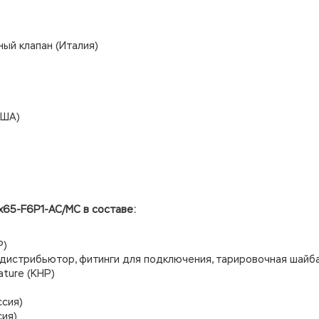
)
ый клапан (Италия)
США)
х65-F6P1-AC/MC в составе:
Р)
 дистрибьютор, фитинги для подключения, тарировочная шайба
ture (КНР)
ссия)
сия)