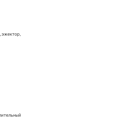
, эжектор,
алительный