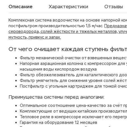
Описание
Характеристики
Отзывы
Комплексная система водоочистки на основе напорной ко
постфильтром производительностью 1,5 м/час.
Предназнач
сероводорода, солей жёсткости и тяжелых металлов, улуч
мутность, привкус и запах.
От чего очищает каждая ступень филь
Фильтр механической очистки от взвешенных вещест
Напорная аэрационная колонна с компрессором для 
насыщения воды кислородом воздуха
Фильтр обезжелезиватель для каталитического доо
Фильтр умягчитель для снижения уровня солей жёст
Постфильтр с угольным картриджем для тонкой очис
Преимущества системы перед аналогами:
Оптимальное соотношение цена-качество за счёт пр
Комплектующие от ведущих китайских производите
Тепловое реле в компрессоре исключает его перегр
Гарантия на оборудование 12 месяцев