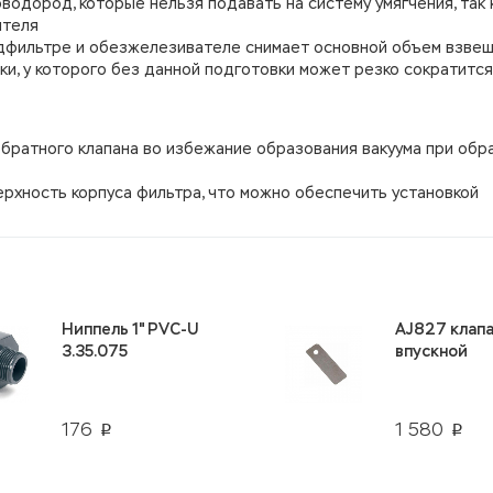
водород, которые нельзя подавать на систему умягчения, так 
ителя
едфильтре и обезжелезивателе снимает основной объем взве
ки, у которого без данной подготовки может резко сократится
братного клапана во избежание образования вакуума при обр
ерхность корпуса фильтра, что можно обеспечить установкой
Ниппель 1" PVC-U
AJ827 клап
3.35.075
впускной
176
1 580
p
p