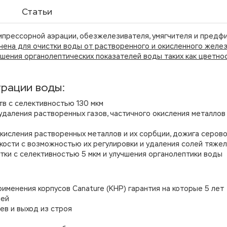
Статьи
мпрессорной аэрации, обезжелезивателя, умягчителя и предфи
ена для очистки воды от растворенного и окисленного железа
шения органолептических показателей воды таких как цветнос
трации воды:
в с селективностью 130 мкм
удаления растворенных газов, частичного окисления металлов
кисления растворенных металлов и их сорбции, дожига серо
кости с возможностью их регулировки и удаления солей тяже
тки с селективностью 5 мкм и улучшения органолептики воды
именения корпусов Canature (КНР) гарантия на которые 5 лет
лей
ев и выход из строя