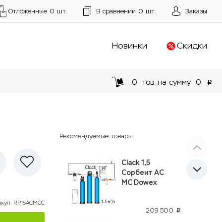
Отложенные
0
шт.
В сравнении
0
шт.
Заказы
Новинки
Скидки
0
тов. на сумму
0
p
Рекомендуемые товары
Clack 1,5
Сорбент АС
МС Dowex
икул
:
RP15АСМСC
209 500
p