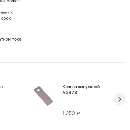
как может
шенных
 срок
атном токе
ан
Клапан выпускной
AG973
1 250
p