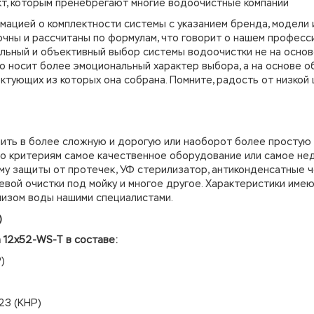
кт, которым пренебрегают многие водоочистные компании
мацией о комплектности системы с указанием бренда, модели 
очны и рассчитаны по формулам, что говорит о нашем професс
льный и объективный выбор системы водоочистки не на основ
о носит более эмоциональный характер выбора, а на основе о
ктующих из которых она собрана. Помните, радость от низкой
ить в более сложную и дорогую или наоборот более простую
по критериям самое качественное оборудование или самое не
му защиты от протечек, УФ стерилизатор, антиконденсатные ч
евой очистки под мойку и многое другое. Характеристики име
лизом воды нашими специалистами.
)
а 12х52-WS-T в составе:
)
23 (КНР)