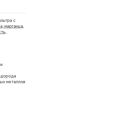
льтра с
, марганца,
ть,
 и
водорода
лых металлов