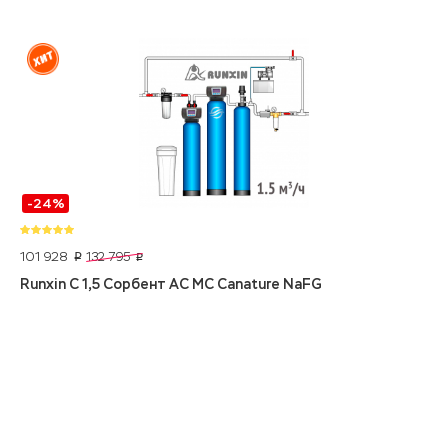
-24%
101 928
132 795
p
p
Runxin C 1,5 Сорбент АС МС Canature NaFG