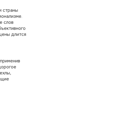
и страны
ионализме.
е слов
бъективного
 цены длится
 применив
дорогое
ехлы,
ющие