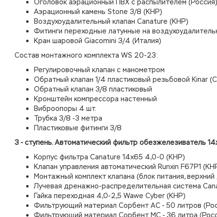
Оголовок аэрационный ПВХ с распылителем (Россия
Аэрационный камень Stone 3/8 (КНР)
Воздухоудалительный клапан Canature (КНР)
Фитинги переходные латунные на воздухоудалительн
Кран шаровой Giacomini 3/4 (Италия)
Состав монтажного комплекта WS 20-23:
Регулировочный клапан с манометром
Обратный клапан 1/4 пластиковый резьбовой Kinar (
Обратный клапан 3/8 пластиковый
Кронштейн компрессора настенный
Виброопоры 4 шт.
Трубка 3/8 -3 метра
Пластиковые фитинги 3/8
3 - ступень. Автоматический фильтр обезжелезиватель 14
Корпус фильтра Canature 14х65 4,0-0 (КНР)
Клапан управления автоматический Runxin F67P1 (КН
Монтажный комплект клапана (блок питания, верхний
Лучевая дренажно-распределительная система Cana
Гайка переходная 4,0-2,5 Wawe Cyber (КНР)
Фильтрующий материал Сорбент АС - 50 литров (Ро
Фильтрующий материал Сорбент МС - 36 литра (Рос