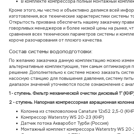
В комплекте компрессора полный монтажный компле
Кроме этого, мы честно и объективно делимся всей инфор
изготовления, все технические характеристики системы т
Открытость призвана обеспечить нашему заказчику прави
говорливых менеджеров и более низкой цены на рынке, чт
сравнения всех технических параметров системы и компле
короче разочарования от плохого качества.
Состав системы водоподготовки:
По желанию заказчика данную комплектацию можно измен
альтернативные комплектующие, тем самым оптимизируя 
решение. Дополнительно к системе можно заказать систе
насосную станцию для повышения давления, систему пить
диапазон значений уточняются после ознакомления с ана
1 - ступень. Фильтр механической очистки дисковый 1'' (КНР
2 - ступень. Напорная компрессорная аэрационная колонн
Колонна из стекловолокна Canature 12х52 2,5-0 (КНР
Компрессор Waterstry WS 20-23 (КНР)
Датчик потока Акваробот Турби (Россия)
Монтажный комплект компрессора Waterstry WS 20-