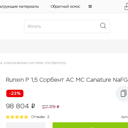
ьтрующие материалы
Обратный осмос
а, классическая система, постфильтр
Runxin P 1,5 Сорбент АС МС Canature NaFG
-23%
98 804
p
127 179
p
Отзывы: 2
Арт