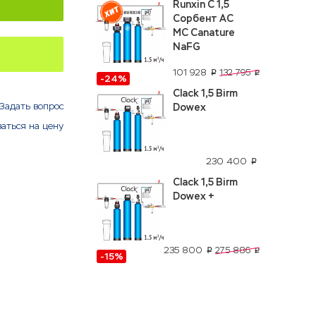
Runxin C 1,5
Сорбент АС
МС Canature
NaFG
101 928
132 795
p
p
-24%
Clack 1,5 Birm
Задать вопрос
Dowex
аться на цену
230 400
p
Clack 1,5 Birm
Dowex +
235 800
275 886
p
p
-15%