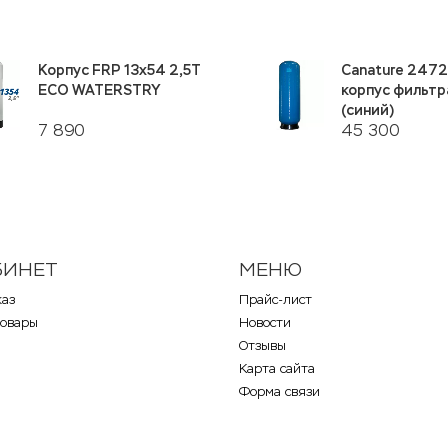
Корпус FRP 13х54 2,5Т
Canature 2472
ECO WATERSTRY
корпус фильтр
(синий)
7 890
45 300
БИНЕТ
МЕНЮ
каз
Прайс-лист
товары
Новости
Отзывы
Карта сайта
Форма связи