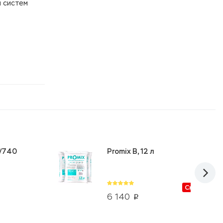
 систем
5/740
Promix B, 12 л
Скидки от
6 140
p