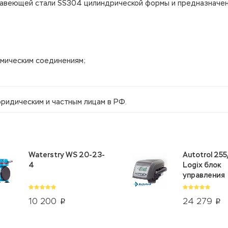
жавеющей стали SS304 цилиндрической формы и предназначен
химическим соединениям;
ридическим и частным лицам в РФ.
Waterstry WS 20-23-
Autotrol 25
4
Logix блок
управления
10 200
24 279
p
p