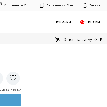
Отложенные
0
шт.
В сравнении
0
шт.
Заказы
Новинки
Скидки
0
тов. на сумму
0
p
apro SS-1465-304