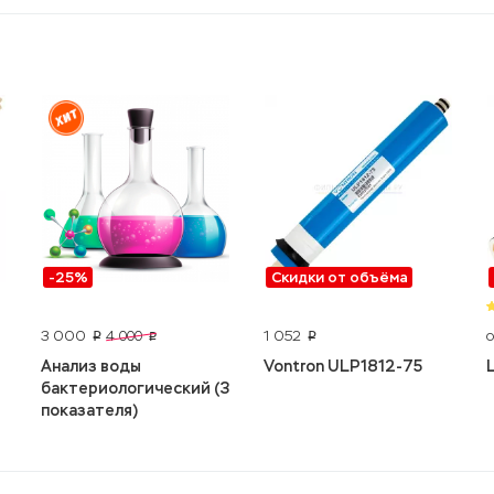
-25%
Скидки от объёма
3 000
1 052
4 000
p
p
p
Анализ воды
Vontron ULP1812-75
бактериологический (3
показателя)