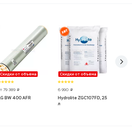
Скидки от объёма
Скидки от объёма
-5%
от 79 389
6 990
60 697
p
p
LG BW 400 AFR
Hydrolite ZGC107FD, 25
Runxin
л