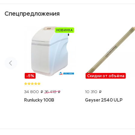
Спецпредложения
-5%
Скидки от объёма
34 800
10 310
36 418
p
p
p
Runlucky 100B
Geyser 2540 ULP