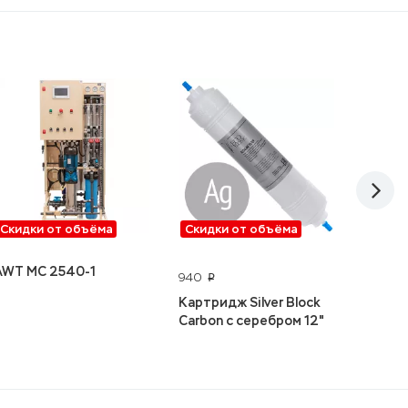
Скидки от объёма
Скидки от объёма
Скидк
AWT MC 2540-1
Гейзе
940
p
Картридж Silver Block
Carbon с серебром 12"