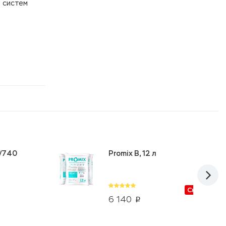
 систем
5/740
Promix B, 12 л
Скидки от
6 140
p