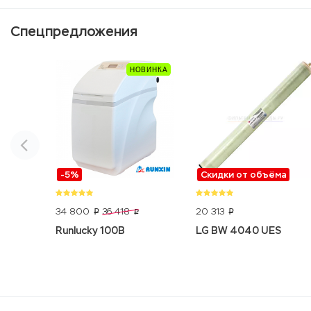
Спецпредложения
-5%
Скидки от объёма
34 800
20 313
36 418
p
p
p
Runlucky 100B
LG BW 4040 UES