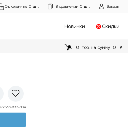
Отложенные
0
шт.
В сравнении
0
шт.
Заказы
Новинки
Скидки
0
тов. на сумму
0
p
apro SS-1665-304