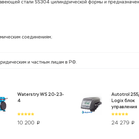
жавеющей стали SS304 цилиндрической формы и предназначен
химическим соединениям;
ридическим и частным лицам в РФ.
Waterstry WS 20-23-
Autotrol 25
4
Logix блок
управления
10 200
24 279
p
p