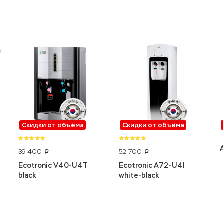
Скидки от объёма
Скидки от объёма
39 400
52 700
p
p
Ecotronic V40-U4T
Ecotronic A72-U4l
black
white-black