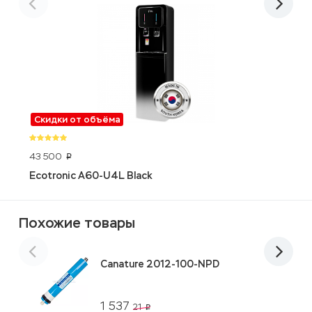
Скидки от объёма
43 500
2
p
Ecotronic A60-U4L Black
E
Похожие товары
Canature 2012-100-NPD
1 537
21
p