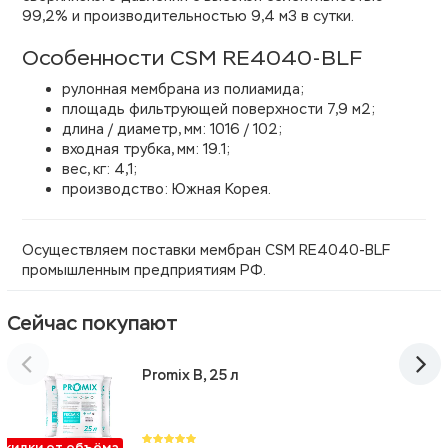
99,2% и производительностью 9,4 м3 в сутки.
Особенности CSM RE4040-BLF
рулонная мембрана из полиамида;
площадь фильтрующей поверхности 7,9 м2;
длина / диаметр, мм: 1016 / 102;
входная трубка, мм: 19.1;
вес, кг: 4,1;
производство: Южная Корея.
Осуществляем поставки мембран CSM RE4040-BLF
промышленным предприятиям РФ.
Сейчас покупают
Promix B, 25 л
Скидки от объёма