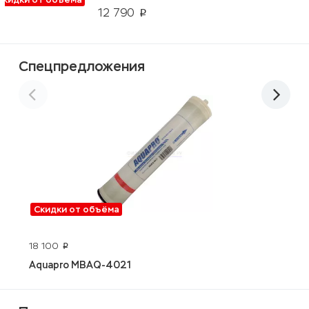
12 790
p
Спецпредложения
Скидки от объёма
18 100
4
p
Aquapro MBAQ-4021
E