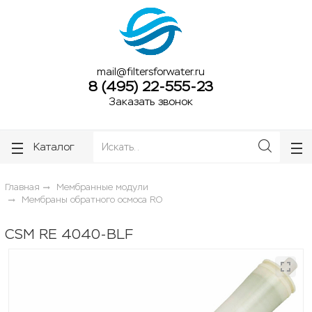
ose
ose
mail@filtersforwater.ru
8 (495) 22-555-23
Заказать звонок
Каталог
Главная
Мембранные модули
Мембраны обратного осмоса RO
CSM RE 4040-BLF