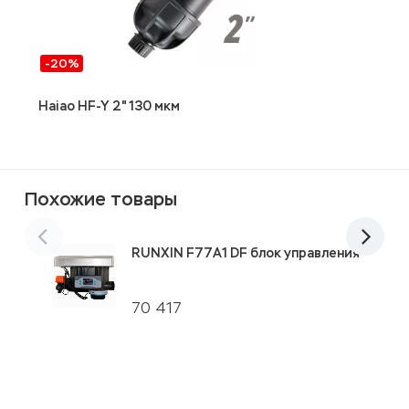
-20%
Haiao HF-Y 2" 130 мкм
2
Г
Похожие товары
RUNXIN F77А1 DF блок управления
70 417