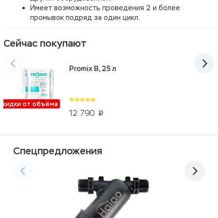
Имеет возможность проведения 2 и более
промывок подряд за один цикл.
Сейчас покупают
Promix B, 25 л
Скидки от объёма
12 790
p
Спецпредложения