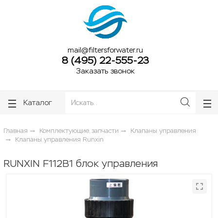
ose
ose
mail@filtersforwater.ru
8 (495) 22-555-23
Заказать звонок
Каталог
Главная
Комплектующие, запчасти
Клапаны управления
Клапаны управления Runxin
RUNXIN F112В1 блок управления