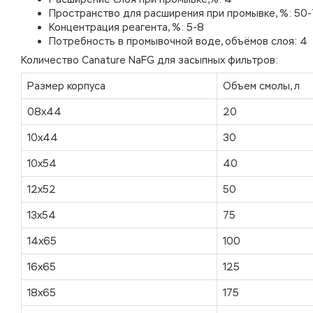
Пространство для расширения при промывке, %: 50
Концентрация реагента, %: 5-8
Потребность в промывочной воде, объёмов слоя: 4
Количество Canature NaFG для засыпных фильтров:
Размер корпуса
Объем смолы, л
08х44
20
10х44
30
10х54
40
12х52
50
13х54
75
14х65
100
16х65
125
18х65
175