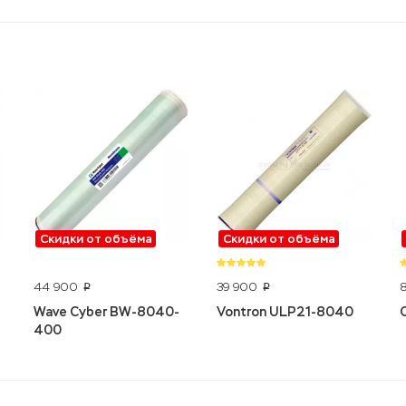
Скидки от объёма
Скидки от объёма
44 900
39 900
p
p
Wave Cyber BW-8040-
Vontron ULP21-8040
400