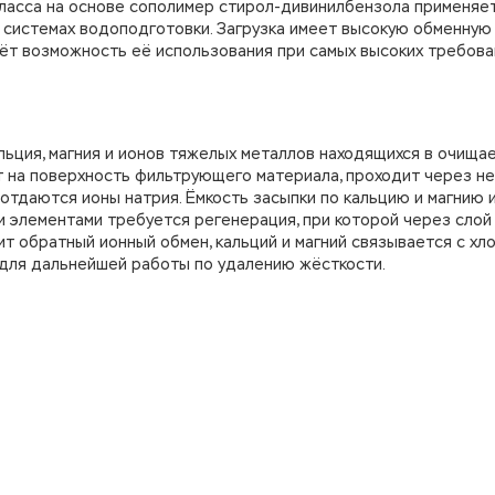
класса на основе сополимер стирол-дивинилбензола применяе
системах водоподготовки. Загрузка имеет высокую обменную 
ёт возможность её использования при самых высоких требова
льция, магния и ионов тяжелых металлов находящихся в очища
ет на поверхность фильтрующего материала, проходит через не
отдаются ионы натрия. Ёмкость засыпки по кальцию и магнию 
и элементами требуется регенерация, при которой через слой
ит обратный ионный обмен, кальций и магний связывается с хл
 для дальнейшей работы по удалению жёсткости.