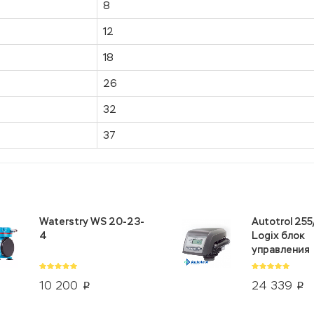
8
12
18
26
32
37
Waterstry WS 20-23-
Autotrol 25
4
Logix блок
управления
10 200
24 339
p
p