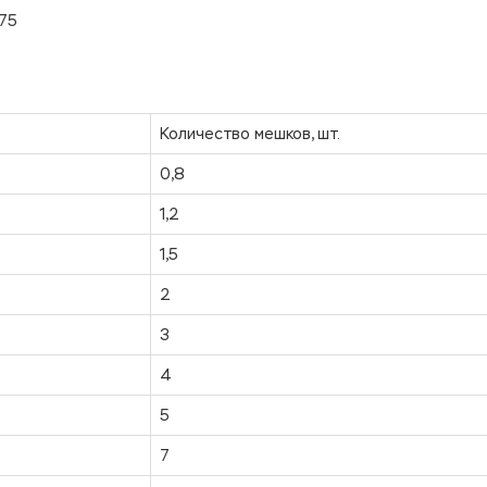
-75
Количество мешков, шт.
0,8
1,2
1,5
2
3
4
5
7