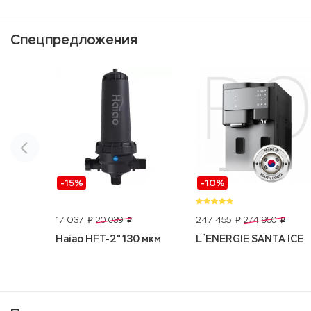
Спецпредложения
-15%
-10%
17 037
247 455
20 039
274 950
p
p
p
p
Haiao HFT-2" 130 мкм
L`ENERGIE SANTA ICE