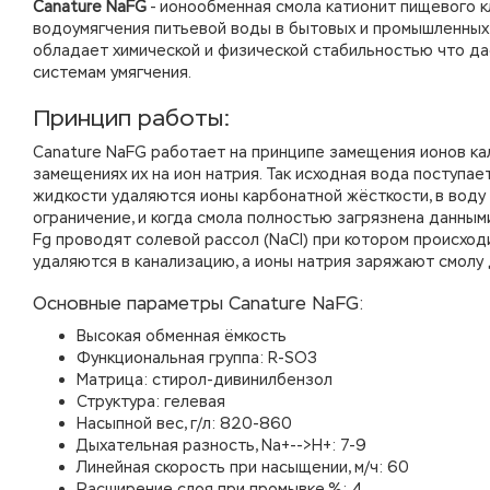
Canature NaFG
- ионообменная смола катионит пищевого 
водоумягчения питьевой воды в бытовых и промышленных 
обладает химической и физической стабильностью что да
системам умягчения.
Принцип работы:
Canature NaFG работает на принципе замещения ионов ка
замещениях их на ион натрия. Так исходная вода поступа
жидкости удаляются ионы карбонатной жёсткости, в воду 
ограничение, и когда смола полностью загрязнена данным
Fg проводят солевой рассол (NaCl) при котором происход
удаляются в канализацию, а ионы натрия заряжают смолу
Основные параметры Canature NaFG:
Высокая обменная ёмкость
Функциональная группа: R-SO3
Матрица: стирол-дивинилбензол
Структура: гелевая
Насыпной вес, г/л: 820-860
Дыхательная разность, Na+-->H+: 7-9
Линейная скорость при насыщении, м/ч: 60
Расширение слоя при промывке,%: 4