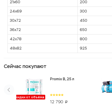
21х60
200
24х69
300
30х72
450
36х72
650
42х78
800
48х82
925
Сейчас покупают
Promix B, 25 л
Скидки от объёма
12 790
p