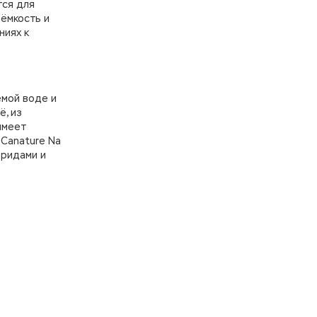
тся для
ёмкость и
ниях к
емой воде и
ё, из
имеет
 Canature Na
оридами и