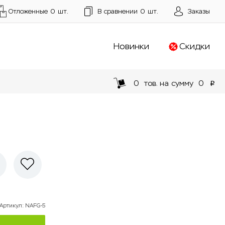
Отложенные
0
шт.
В сравнении
0
шт.
Заказы
Новинки
Скидки
0
тов. на сумму
0
p
Артикул
:
NAFG-5