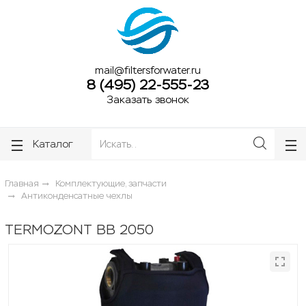
ose
ose
mail@filtersforwater.ru
8 (495) 22-555-23
Заказать звонок
Каталог
Главная
Комплектующие, запчасти
Антиконденсатные чехлы
TERMOZONT BB 2050