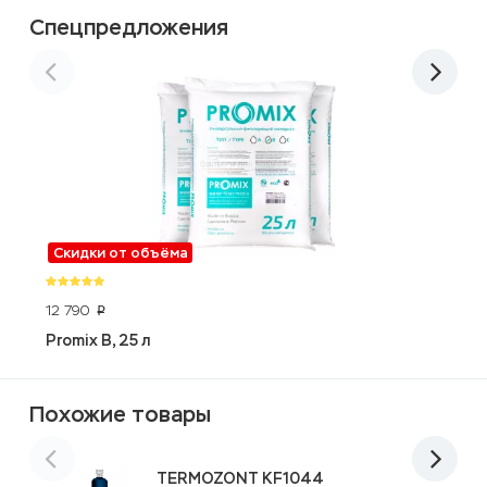
Спецпредложения
Скидки от объёма
12 790
1
p
Promix B, 25 л
F
Похожие товары
TERMOZONT KF1044