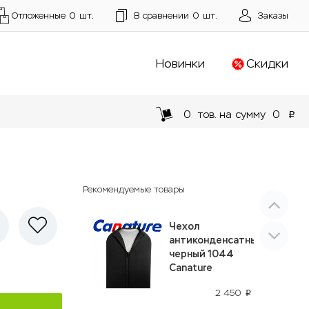
Отложенные
0
шт.
В сравнении
0
шт.
Заказы
Новинки
Скидки
0
тов. на сумму
0
p
Рекомендуемые товары
Чехол
антиконденсатный
черный 1044
Canature
2 450
p