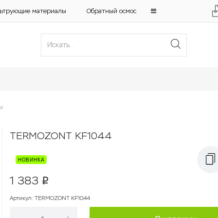
ьтрующие материалы
Обратный осмос
ы
TERMOZONT KF1044
1 383
p
Артикул
:
TERMOZONT KF1044