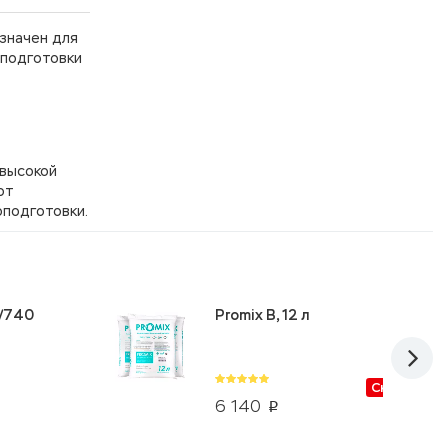
значен для
оподготовки
 высокой
от
оподготовки.
5/740
Promix B, 12 л
Скидки от
6 140
p