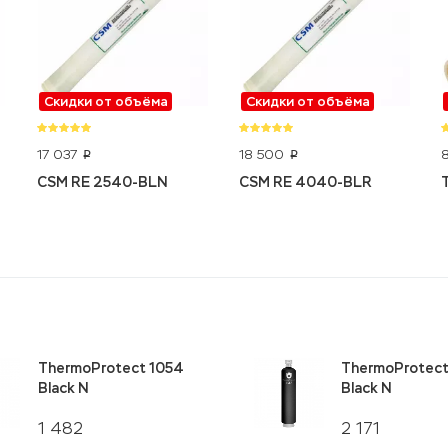
Скидки от объёма
Скидки от объёма
17 037
18 500
p
p
CSM RE 2540-BLN
CSM RE 4040-BLR
ThermoProtect 1054
ThermoProtect
Black N
Black N
1 482
2 171