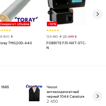
Скидки от объёма
-10%
Скидк
89 900
124 990
79 900
137 489
p
p
p
Toray TMG20D-440
FOBRITE F31-NXT-STC-
DOW F
N
 1665
Чехол
антиконденсатный
черный 1044 Canature
2 450