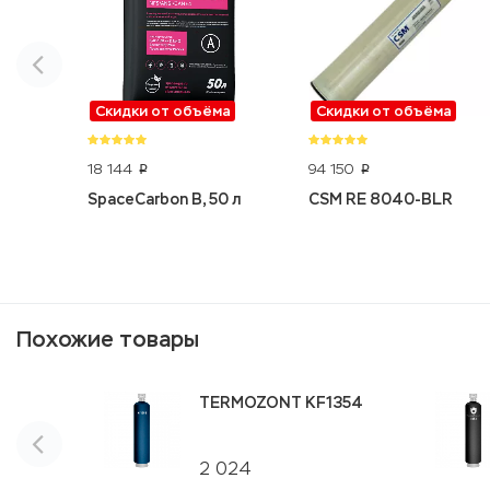
Скидки от объёма
Скидки от объёма
18 144
94 150
p
p
SpaceCarbon B, 50 л
CSM RE 8040-BLR
Похожие товары
TERMOZONT KF1354
2 024