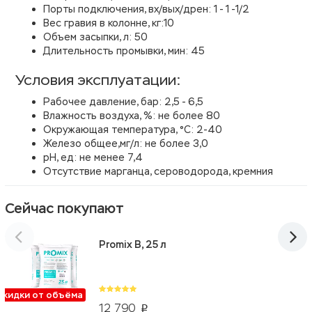
Порты подключения, вх/вых/дрен: 1 - 1 -1/2
Вес гравия в колонне, кг:10
Объем засыпки, л: 50
Длительность промывки, мин: 45
Условия эксплуатации:
Рабочее давление, бар: 2,5 - 6,5
Влажность воздуха, %: не более 80
Окружающая температура, °С: 2-40
Железо общее,мг/л: не более 3,0
рН, ед: не менее 7,4
Отсутствие марганца, сероводорода, кремния
Сейчас покупают
Promix B, 25 л
Скидки от объёма
12 790
p