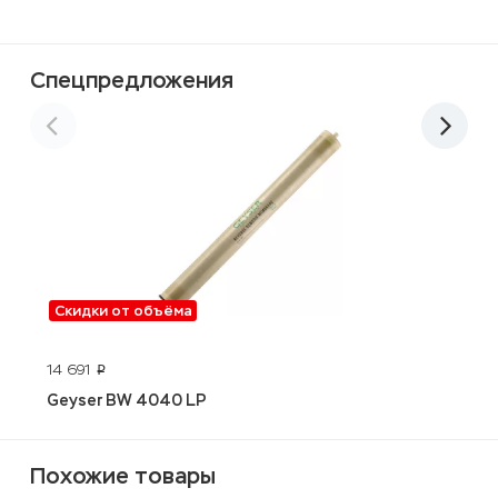
Спецпредложения
Скидки от объёма
14 691
6
p
Geyser BW 4040 LP
А
Похожие товары