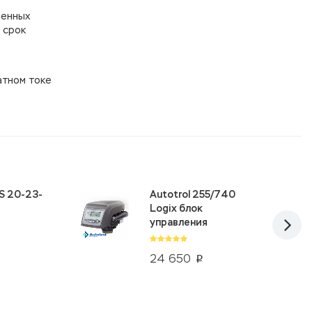
шенных
 срок
атном токе
S 20-23-
Autotrol 255/740
Logix блок
управления
24 650
p