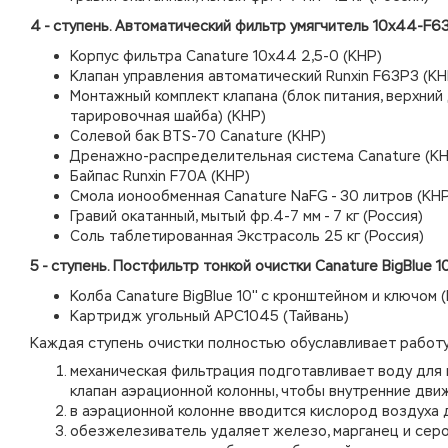
4 - ступень. Автоматический фильтр умягчитель 10х44-F6
Корпус фильтра Canature 10х44 2,5-0 (КНР)
Клапан управления автоматический Runxin F63P3 (КН
Монтажный комплект клапана (блок питания, верхний 
тарировочная шайба) (КНР)
Солевой бак BTS-70 Canature (КНР)
Дренажно-распределительная система Canature (КН
Байпас Runxin F70A (КНР)
Смола ионообменная Canature NaFG - 30 литров (КН
Гравий окатанный, мытый фр.4-7 мм - 7 кг (Россия)
Соль таблетированная Экстрасоль 25 кг (Россия)
5 - ступень. Постфильтр тонкой очистки Canature BigBlue 10
Колба
Canature
BigBlue 10'' с кронштейном и ключом 
Картридж угольный APC1045 (Тайвань)
Каждая ступень очистки полностью обуславливает работу
механическая фильтрация подготавливает воду для 
клапан аэрационной колонны, чтобы внутренние дви
в аэрационной колонне вводится кислород воздуха 
обезжелезиватель удаляет железо, марганец и серо