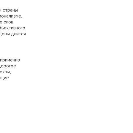
и страны
ионализме.
е слов
бъективного
 цены длится
 применив
дорогое
ехлы,
ющие