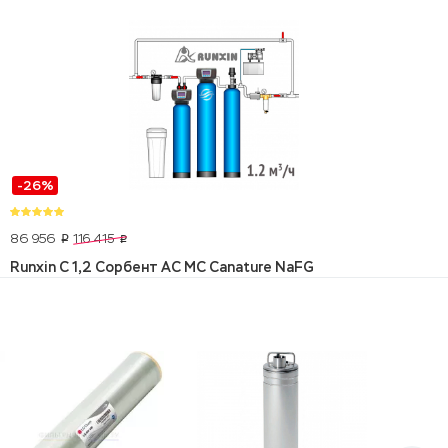
-26%
86 956
116 415
p
p
Runxin C 1,2 Сорбент АС МС Canature NaFG