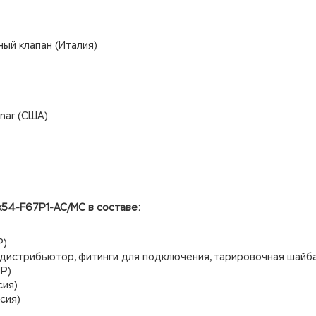
)
ый клапан (Италия)
nar (США)
х54-F67P1-AC/MC в составе:
Р)
 дистрибьютор, фитинги для подключения, тарировочная шайба
Р)
сия)
сия)