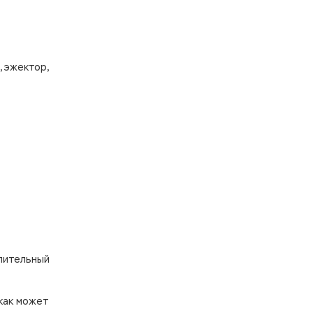
, эжектор,
алительный
как может