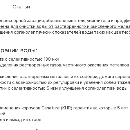
Статьи
мпрессорной аэрации, обезжелезивателя, умягчителя и предфи
ена для очистки воды от растворенного и окисленного железа
шения органолептических показателей воды таких как цветнос
трации воды:
в с селективностью 130 мкм
удаления растворенных газов, частичного окисления металлов
кисления растворенных металлов и их сорбции, дожига серо
кости с возможностью их регулировки и удаления солей тяже
тки с селективностью 5 мкм и улучшения органолептики воды
именения корпусов Canature (КНР) гарантия на которые 5 лет
лей
ев и выход из строя