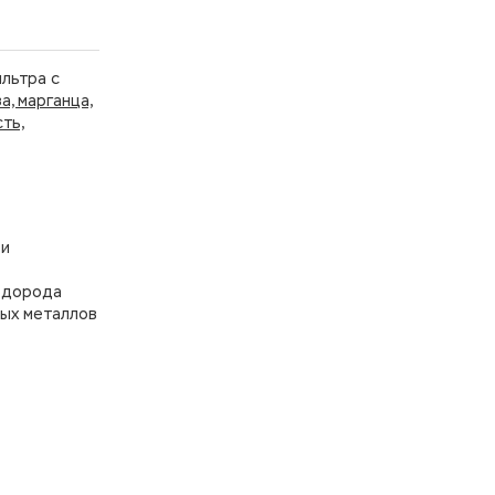
льтра с
, марганца,
ть,
 и
водорода
лых металлов