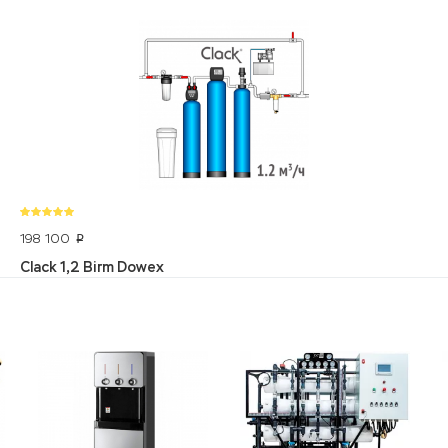
198 100
p
Clack 1,2 Birm Dowex