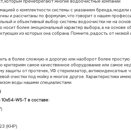
кт, которым пренебрегают многие водоочистные компании
мацией о комплектности системы с указанием бренда, модели 
очны и рассчитаны по формулам, что говорит о нашем професс
льный и объективный выбор системы водоочистки не на основ
о носит более эмоциональный характер выбора, а на основе о
ктующих из которых она собрана. Помните, радость от низкой
ить в более сложную и дорогую или наоборот более простую
по критериям самое качественное оборудование или самое не
му защиты от протечек, УФ стерилизатор, антиконденсатные ч
евой очистки под мойку и многое другое. Характеристики име
лизом воды нашими специалистами.
)
а 10х54-WS-T в составе:
Р)
23 (КНР)