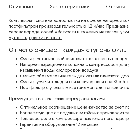
Описание
Характеристики
Отзывы
Комплексная система водоочистки на основе напорной ко
постфильтром производительностью 1,2 м/час.
Предназнач
сероводорода, солей жёсткости и тяжелых металлов, улуч
мутность, привкус и запах.
От чего очищает каждая ступень филь
Фильтр механической очистки от взвешенных вещест
Напорная аэрационная колонна с компрессором для 
насыщения воды кислородом воздуха
Фильтр обезжелезиватель для каталитического доо
Фильтр умягчитель для снижения уровня солей жёст
Постфильтр с угольным картриджем для тонкой очис
Преимущества системы перед аналогами:
Оптимальное соотношение цена-качество за счёт пр
Комплектующие от ведущих китайских производите
Тепловое реле в компрессоре исключает его перегр
Гарантия на оборудование 12 месяцев