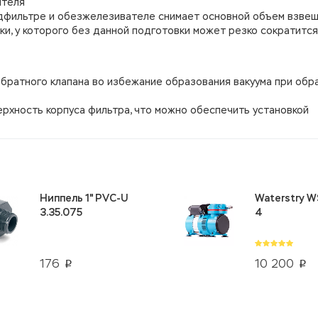
ителя
едфильтре и обезжелезивателе снимает основной объем взве
ки, у которого без данной подготовки может резко сократится
братного клапана во избежание образования вакуума при обр
ерхность корпуса фильтра, что можно обеспечить установкой
Ниппель 1" PVC-U
Waterstry W
3.35.075
4
176
10 200
p
p