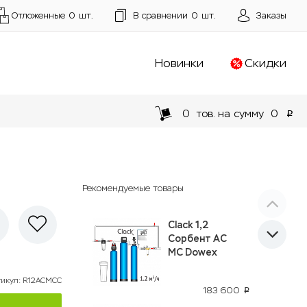
Отложенные
0
шт.
В сравнении
0
шт.
Заказы
Новинки
Скидки
0
тов. на сумму
0
p
Рекомендуемые товары
Clack 1,2
Сорбент АС
МС Dowex
тикул
:
R12АСМСC
183 600
p