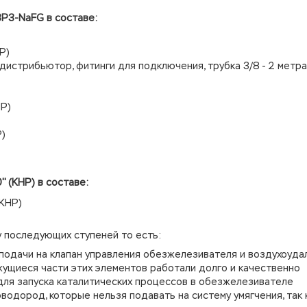
3P3-NaFG в составе:
Р)
дистрибьютор, фитинги для подключения, трубка 3/8 - 2 метра
Р)
Р)
'' (КНР) в составе:
(КНР)
 последующих ступеней то есть:
подачи на клапан управления обезжелезивателя и воздухоуд
жущиеся части этих элементов работали долго и качественно
для запуска каталитических процессов в обезжелезивателе
водород, которые нельзя подавать на систему умягчения, так 