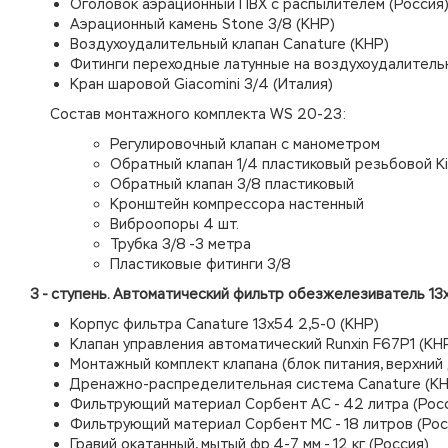
Оголовок аэрационный ПВХ с распылителем (Россия
Аэрационный камень Stone 3/8 (КНР)
Воздухоудалительный клапан Canature (КНР)
Фитинги переходные латунные на воздухоудалительн
Кран шаровой Giacomini 3/4 (Италия)
Состав монтажного комплекта WS 20-23:
Регулировочный клапан с манометром
Обратный клапан 1/4 пластиковый резьбовой Ki
Обратный клапан 3/8 пластиковый
Кронштейн компрессора настенный
Виброопоры 4 шт.
Трубка 3/8 -3 метра
Пластиковые фитинги 3/8
3 - ступень. Автоматический фильтр обезжелезиватель 13
Корпус фильтра Canature 13х54 2,5-0 (КНР)
Клапан управления автоматический Runxin F67P1 (КН
Монтажный комплект клапана (блок питания, верхний
Дренажно-распределительная система Canature (КН
Фильтрующий материал Сорбент АС - 42 литра (Рос
Фильтрующий материал Сорбент МС - 18 литров (Рос
Гравий окатанный, мытый фр.4-7 мм - 12 кг (Россия)