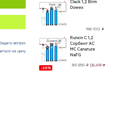
Clack 1,2 Birm
Dowex
198 100
p
Runxin C 1,2
Задать вопрос
Сорбент АС
МС Canature
аться на цену
NaFG
86 956
116 415
p
p
-26%