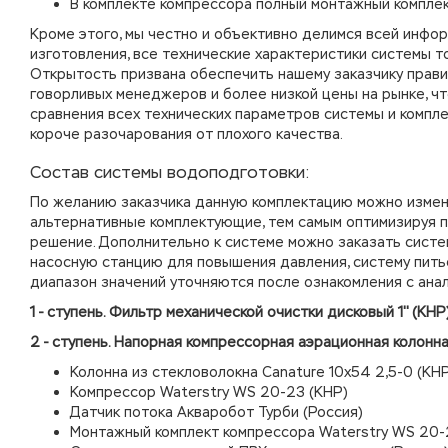
В комплекте компрессора полный монтажный компле
Кроме этого, мы честно и объективно делимся всей инфор
изготовления, все технические характеристики системы т
Открытость призвана обеспечить нашему заказчику прави
говорливых менеджеров и более низкой цены на рынке, чт
сравнения всех технических параметров системы и компле
короче разочарования от плохого качества.
Состав системы водоподготовки:
По желанию заказчика данную комплектацию можно измен
альтернативные комплектующие, тем самым оптимизируя 
решение. Дополнительно к системе можно заказать систе
насосную станцию для повышения давления, систему пить
диапазон значений уточняются после ознакомления с ана
1 - ступень. Фильтр механической очистки дисковый 1'' (КНР
2 - ступень. Напорная компрессорная аэрационная колонн
Колонна из стекловолокна Canature 10х54 2,5-0 (КН
Компрессор Waterstry WS 20-23 (КНР)
Датчик потока Акваробот Турби (Россия)
Монтажный комплект компрессора Waterstry WS 20-