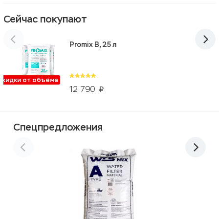
Сейчас покупают
Promix B, 25 л
Скидки от объёма
12 790
p
Спецпредложения