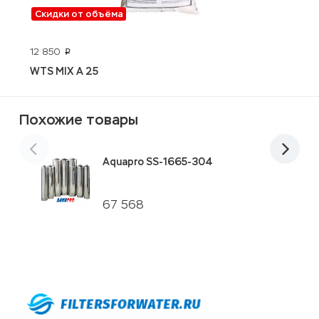
Скидки от объёма
12 850
1
p
WTS MIX A 25
K
Похожие товары
Aquapro SS-1665-304
67 568