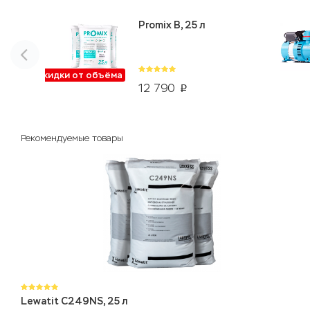
Promix B, 25 л
Скидки от объёма
12 790
p
Рекомендуемые товары
Lewatit C249NS, 25 л