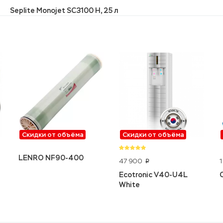
Seplite Monojet SC3100 H, 25 л
Скидки от объёма
Скидки от объёма
LENRO NF90-400
47 900
1
p
Ecotronic V40-U4L
White