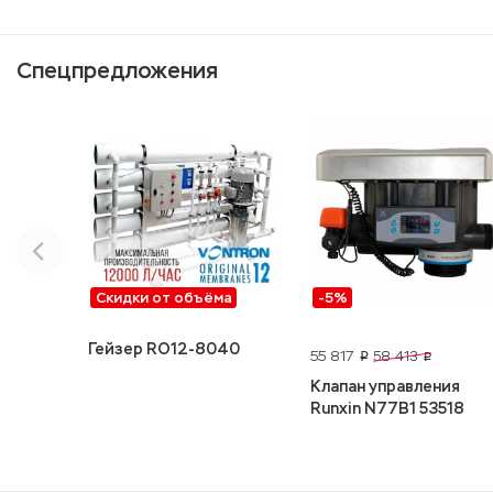
Спецпредложения
Скидки от объёма
-5%
Гейзер RO12-8040
55 817
58 413
p
p
Клапан управления
Runxin N77B1 53518