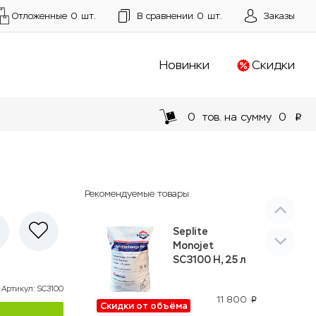
Отложенные
0
шт.
В сравнении
0
шт.
Заказы
Новинки
Скидки
0
тов. на сумму
0
p
Рекомендуемые товары
Seplite
Monojet
SC3100 H, 25 л
Артикул
:
SC3100
11 800
p
Скидки от объёма