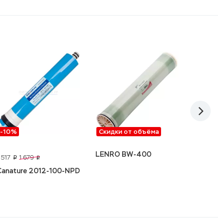
-10%
Скидки от объёма
Скидк
LENRO BW-400
 517
32 500
1 679
p
p
Canature 2012-100-NPD
DOW F
PRO-4