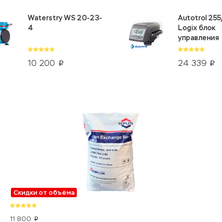
Waterstry WS 20-23-
Autotrol 25
4
Logix блок
управления
10 200
24 339
p
p
Скидки от объёма
11 800
p