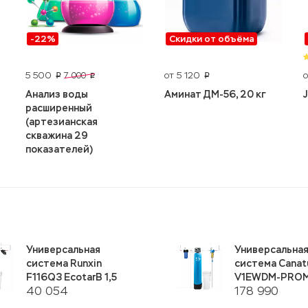
-22%
Скидки от объёма
5 500
от 5 120
о
7 000
p
p
p
Анализ воды
Аминат ДМ-56, 20 кг
расширенный
(артезианская
скважина 29
показателей)
Универсальная
Универсальна
система Runxin
система Canat
F116Q3 EcotarB 1,5
V1EWDM-PROM
40 054
178 990