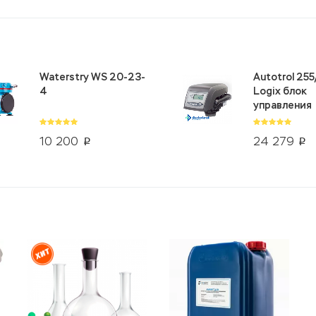
Waterstry WS 20-23-
Autotrol 25
4
Logix блок
управления
10 200
24 279
p
p