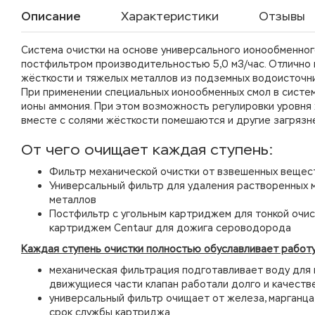
Описание
Характеристики
Отзывы
Система очистки на основе универсального ионообменного
постфильтром производительностью 5,0 м3/час. Отлично 
жёсткости и тяжелых металлов из подземных водоисточни
При применении специальных ионообменных смол в систем
ионы аммония. При этом возможность регулировки уровня 
вместе с солями жёсткости помешаются и другие загрязне
От чего очищает каждая ступень:
Фильтр механической очистки от взвешенных вещес
Универсальный фильтр для удаления растворенных м
металлов
Постфильтр с угольным картриджем для тонкой очис
картриджем Centaur для дожига сероводорода
Каждая ступень очистки полностью обуславливает работу
механическая фильтрация подготавливает воду для 
движущиеся части клапан работали долго и качеств
универсальный фильтр очищает от железа, марганца
срок службы картриджа