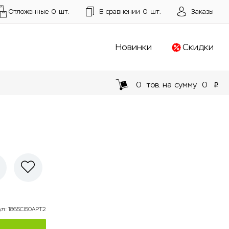
Отложенные
0
шт.
В сравнении
0
шт.
Заказы
Новинки
Скидки
0
тов. на сумму
0
p
ул
:
1865CI50APT2