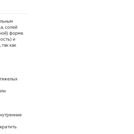
ольным
а, солей
ной) форме.
ость) и
 так как
 тяжелых
или
внутренние
ократить