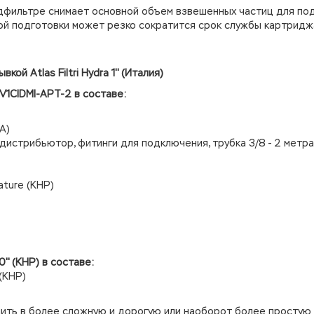
дфильтре снимает основной объем взвешенных частиц для по
ной подготовки может резко сократится срок службы картридж
ой Atlas Filtri Hydra 1'' (Италия)
V1CIDMI-APT-2 в составе:
А)
дистрибьютор, фитинги для подключения, трубка 3/8 - 2 метра
ture (КНР)
'' (КНР) в составе:
 (КНР)
ить в более сложную и дорогую или наоборот более простую