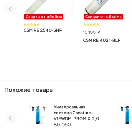
Скидки от объёма
Скидки от объёма
CSM RE 2540-SHF
16 100
p
CSM RE 4021-BLF
Похожие товары
Универсальная
система Canature-
V1EWDM-PROMIX-2,0
86 050