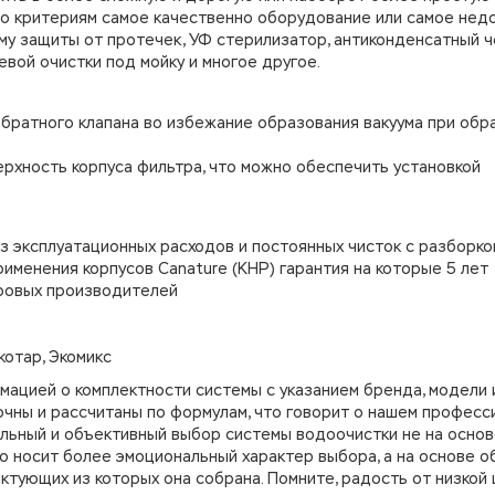
по критериям самое качественно оборудование или самое нед
му защиты от протечек, УФ стерилизатор, антиконденсатный ч
вой очистки под мойку и многое другое.
братного клапана во избежание образования вакуума при обр
ерхность корпуса фильтра, что можно обеспечить установкой
 эксплуатационных расходов и постоянных чисток с разборко
именения корпусов Canature (КНР) гарантия на которые 5 лет
ровых производителей
котар, Экомикс
мацией о комплектности системы с указанием бренда, модели 
очны и рассчитаны по формулам, что говорит о нашем професс
льный и объективный выбор системы водоочистки не на основ
о носит более эмоциональный характер выбора, а на основе о
ктующих из которых она собрана. Помните, радость от низкой