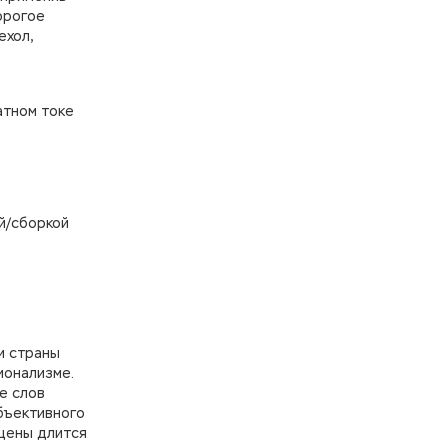
орогое
ехол,
атном токе
й/сборкой
и страны
ионализме.
е слов
бъективного
 цены длится