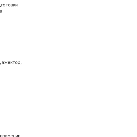
дготовки
а
, эжектор,
 применив