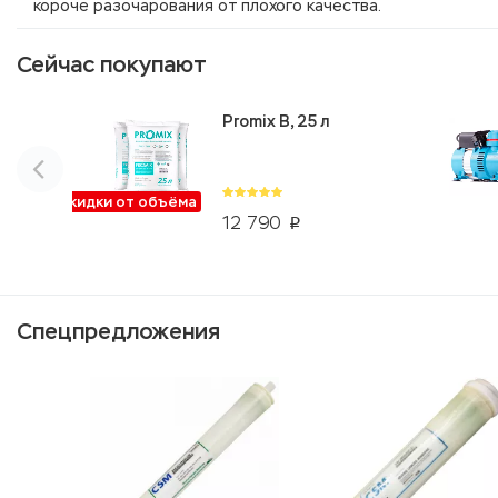
короче разочарования от плохого качества.
Сейчас покупают
Promix B, 25 л
Скидки от объёма
12 790
p
Спецпредложения