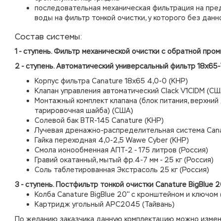
последовательная механическая фильтрация на пре
воды на фильтр тонкой очистки, у которого без дан
Состав системы:
1 - ступень. Фильтр механической очистки с обратной промывк
2 - ступень.
Автоматический универсальный фильтр 18х65-
Корпус фильтра Canature 18х65 4,0-0 (КНР)
Клапан управления автоматический Clack V1CIDM (СШ
Монтажный комплект клапана (блок питания, верхний 
тарировочная шайба) (США)
Солевой бак BTR-145 Canature (КНР)
Лучевая дренажно-распределительная система Cana
Гайка переходная 4,0-2,5 Wawe Cyber (КНР)
Смола ионообменная АПТ-2 - 175 литров (Россия)
Гравий окатанный, мытый фр.4-7 мм - 25 кг (Россия)
Соль таблетированная Экстрасоль 25 кг (Россия)
3 - ступень. Постфильтр тонкой очистки Canature BigBlue 20
Колба
Canature
BigBlue 20'' с кронштейном и ключом
Картридж угольный APC2045 (Тайвань)
По желанию заказчика данную комплектацию можно измен