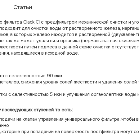
Статьи
 фильтра Clack CI с предфильтром механической очистки и уг
подходит для очистки воды от растворенного железа, марганц
ков, в которых железо находится в растворенной (двухвалент
е так же может удаляться органика (перманганатная окисляем
жёсткости путём подмеса в данной схеме очистки отсутствует,
ния, находящиеся в исходной воде.
тв с селективностью 90 мкм
еталлов, снижения уровня солей жёсткости и удаления солей
тки с селективностью 5 мкм и улучшения органолептики воды 
 последующих ступеней то есть:
подачи на клапан управления универсального фильтра, чтобы 
енно
, которые при попадании на поверхность постфильтра могут с