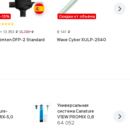
-15%
Скидки от объёма
Скидк
т 13 353
8 141
6 559
15 700
p
p
p
p
Jimten DFP-2 Standard
Wave Cyber XULP-2540
WiseWa
я
Универсальная
ure-
система Canature
IX-5,0
V1EW PROMIX 0,8
64 052