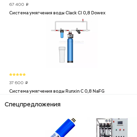
67 400
p
Система умягчения воды Clack CI 0,8 Dowex
37 600
p
Система умягчения воды Runxin C 0,8 NaFG
Спецпредложения