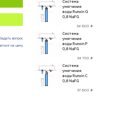
Система
умягчения
воды Runxin Q
0,8 NaFG
34 600
p
Система
Задать вопрос
умягчения
воды Runxin P
аться на цену
0,8 NaFG
34 700
p
Система
умягчения
воды Runxin C
0,8 NaFG
37 600
p