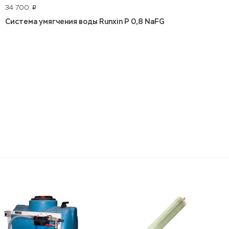
34 700
p
Система умягчения воды Runxin P 0,8 NaFG