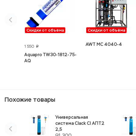
Скидки от объёма
Скидки от объёма
AWT MC 4040-4
1 550
p
Aquapro TW30-1812-75-
AQ
Похожие товары
Универсальная
система Clack CI АПТ2
2,5
91 300