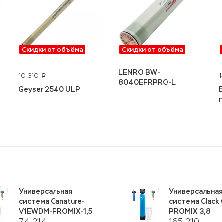
Скидки от объёма
Скидки от объёма
LENRO BW-
10 310
p
8040EFRPRO-L
Geyser 2540 ULP
Универсальная
Универсальна
система Canature-
система Clack 
V1EWDM-PROMIX-1,5
PROMIX 3,8
74 214
165 210