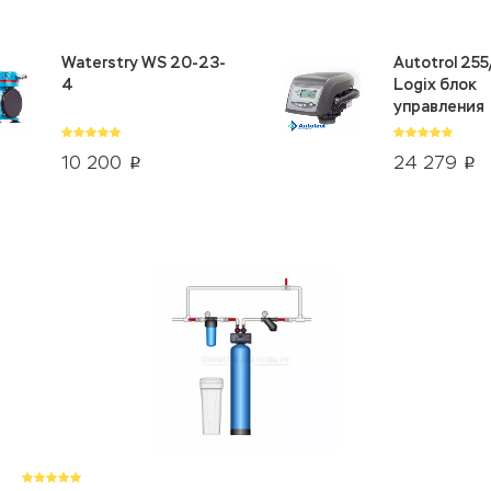
Waterstry WS 20-23-
Autotrol 25
4
Logix блок
управления
10 200
24 279
p
p