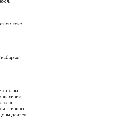
ехол,
атном токе
й/сборкой
и страны
ионализме.
е слов
бъективного
 цены длится