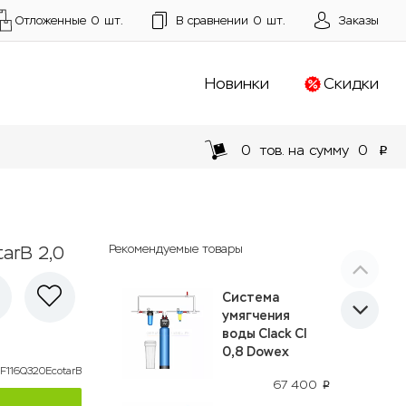
Отложенные
0
шт.
В сравнении
0
шт.
Заказы
Новинки
Скидки
0
тов. на сумму
0
p
arB 2,0
Рекомендуемые товары
Система
умягчения
воды Clack CI
0,8 Dowex
F116Q320EcotarB
67 400
p