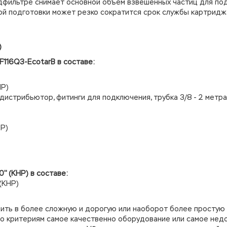
дфильтре снимает основной объем взвешенных частиц для по
ной подготовки может резко сократится срок службы картридж
)
F116Q3-EcotarB в составе:
НР)
дистрибьютор, фитинги для подключения, трубка 3/8 - 2 метра
Р)
'' (КНР) в составе:
 (КНР)
ить в более сложную и дорогую или наоборот более простую
по критериям самое качественно оборудование или самое нед