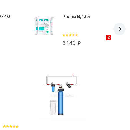
5/740
Promix B, 12 л
Скидки от
6 140
p