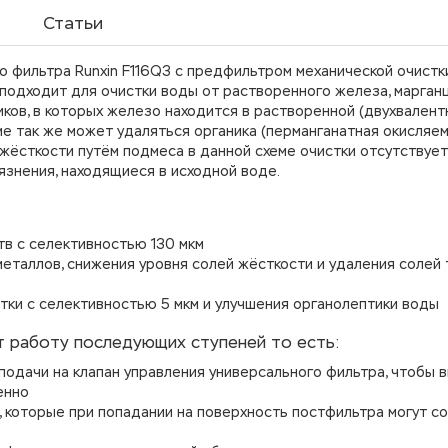
Статьи
 фильтра Runxin F116Q3 с предфильтром механической очистк
подходит для очистки воды от растворенного железа, марганц
ков, в которых железо находится в растворенной (двухвалент
е так же может удаляться органика (перманганатная окисляем
жёсткости путём подмеса в данной схеме очистки отсутствует,
язнения, находящиеся в исходной воде.
в с селективностью 130 мкм
еталлов, снижения уровня солей жёсткости и удаления солей
тки с селективностью 5 мкм и улучшения органолептики воды
т работу последующих ступеней то есть:
подачи на клапан управления универсального фильтра, чтобы 
енно
, которые при попадании на поверхность постфильтра могут с