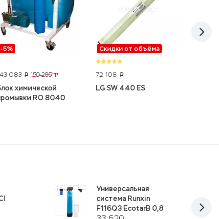
-5%
Скидки от объёма
-31%
143 083
72 108
4 500
150 205
p
p
p
Блок химической
LG SW 440 ES
Анализ
промывки RO 8040
артез
скважи
показ
я
Универсальная
CI
система Runxin
F116Q3 EcotarB 0,8
33 620