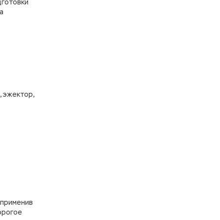
дготовки
а
, эжектор,
 применив
орогое