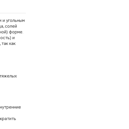
и и угольным
а, солей
ной) форме.
ость) и
 так как
 тяжелых
внутренние
ократить