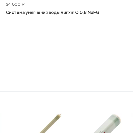
34 600
p
Система умягчения воды Runxin Q 0,8 NaFG