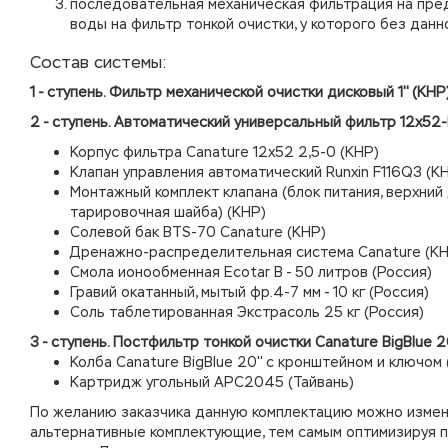
последовательная механическая фильтрация на пре
воды на фильтр тонкой очистки, у которого без дан
Состав системы:
1 - ступень. Фильтр механической очистки дисковый 1'' (КНР
2 - ступень.
Автоматический универсальный фильтр 12х52-
Корпус фильтра Canature 12х52 2,5-0 (КНР)
Клапан управления автоматический Runxin F116Q3 (К
Монтажный комплект клапана (блок питания, верхний 
тарировочная шайба) (КНР)
Солевой бак BTS-70 Canature (КНР)
Дренажно-распределительная система Canature (КН
Смола ионообменная Ecotar B - 50 литров (Россия)
Гравий окатанный, мытый фр.4-7 мм - 10 кг (Россия)
Соль таблетированная Экстрасоль 25 кг (Россия)
3 - ступень. Постфильтр тонкой очистки Canature BigBlue 20
Колба
Canature
BigBlue 20'' с кронштейном и ключом
Картридж угольный APC2045 (Тайвань)
По желанию заказчика данную комплектацию можно измен
альтернативные комплектующие, тем самым оптимизируя 