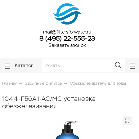
ose
ose
mail@filtersforwater.ru
8 (495) 22-555-23
Заказать звонок
Каталог
Главная
Засыпные фильтры
Обезжелезиватель для воды
1044-F56A1-AC/MC установка
обезжелезивания