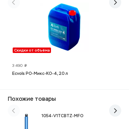
Скидки от объёма
3 490
4
p
Ecvols РО-Микс-КО-4, 20 л
E
Похожие товары
1054-V1TCBTZ-MFO