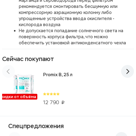
марганца и сероводорода перед фильтром
рекомендуется смонтировать бесшумную или
компрессорную аэрационную колонну либо
упрощенные устройства ввода окислителя -
кислорода воздуха
Не допускается попадание солнечного света на
поверхность корпуса фильтра, что можно
обеспечить установкой антиконденсатного чехла
Сейчас покупают
Promix B, 25 л
Скидки от объёма
12 790
p
Спецпредложения