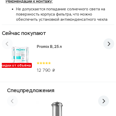
Рекомендации к монтажу:
Не допускается попадание солнечного света на
поверхность корпуса фильтра, что можно
обеспечить установкой антиконденсатного чехла
Сейчас покупают
Promix B, 25 л
Скидки от объёма
12 790
p
Спецпредложения