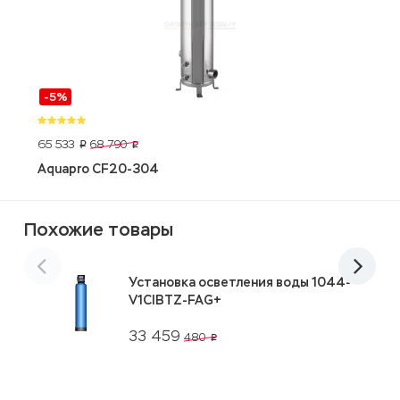
-5%
65 533
1
68 790
p
p
Aquapro CF20-304
S
Похожие товары
Установка осветления воды 1044-
V1CIBTZ-FAG+
33 459
480
p