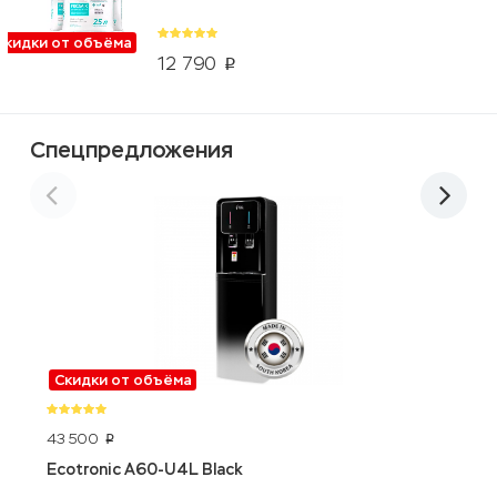
Скидки от объёма
12 790
p
Спецпредложения
Скидки от объёма
43 500
2
p
Ecotronic A60-U4L Black
S