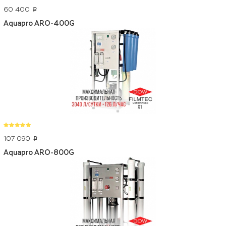
60 400
p
Aquapro ARO-400G
107 090
p
Aquapro ARO-800G