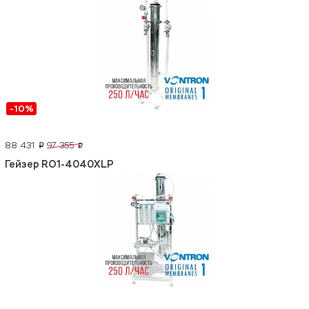
-10%
88 431
97 355
p
p
Гейзер RO1-4040XLP