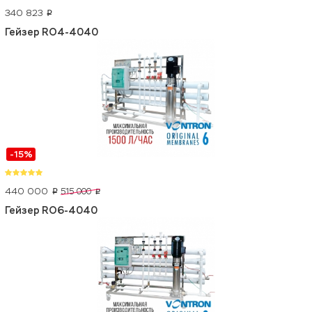
340 823
p
Гейзер RO4-4040
-15%
440 000
515 000
p
p
Гейзер RO6-4040