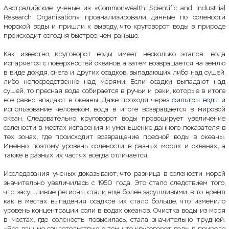
Австралийские ученые из «Commonwealth Scientific and Industrial
Research Organisation» проанализировали данные по солености
морской воды и пришли к выводу, что круговорот воды в природе
происходит сегодня быстрее, чем раньше.
Как известно, круговорот воды имеет несколько этапов: вода
испаряется с поверхностей океанов, а затем возвращается на землю
в виде дождя, снега и других осадков, выпадающих либо над сушей,
либо непосредственно над морями. Если осадки выпадают над
сушей, то пресная вода собирается в ручьи и реки, которые в итоге
все равно впадают в океаны. Даже проходя через
фильтры воды
и
использование человеком, вода в итоге возвращается в мировой
океан. Следовательно, круговорот воды провоцирует увеличение
солености в местах испарения и уменьшение данного показателя в
тех зонах, где происходит возвращение пресной воды в океаны.
Именно поэтому уровень солености в разных морях и океанах, а
также в разных их частях всегда отличается.
Исследования ученых доказывают, что разница в солености морей
значительно увеличилась с 1950 года. Это стало следствием того,
что засушливые регионы стали еще более засушливыми, в то время
как в местах выпадения осадков их стало больше, что изменило
уровень концентрации соли в водах океанов. Очистка воды из моря
в местах, где соленость повысилась, стала значительно трудней.
«Все данные свидетельствую о том, что круговорот воды в природе