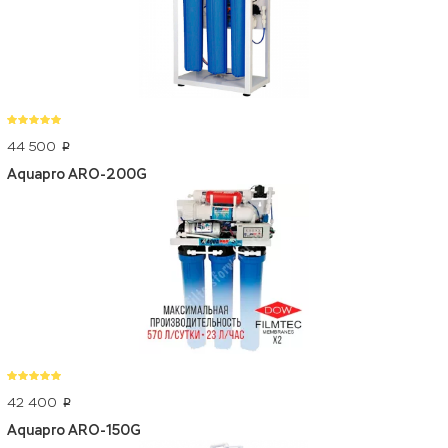
44 500
p
Aquapro ARO-200G
42 400
p
Aquapro ARO-150G