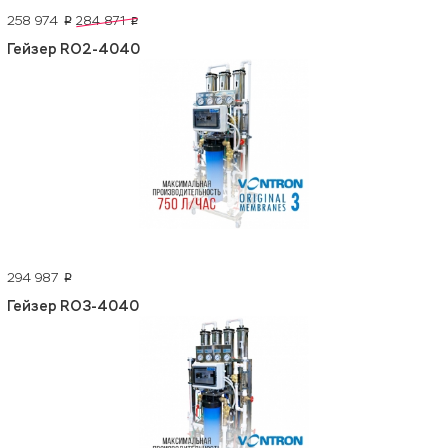
258 974
284 871
p
p
Гейзер RO2-4040
294 987
p
Гейзер RO3-4040