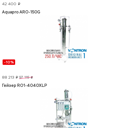
42 400
p
Aquapro ARO-150G
-10%
88 213
97 115
p
p
Гейзер RO1-4040XLP