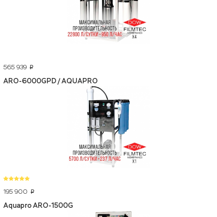
565 939
p
ARO-6000GPD / AQUAPRO
195 900
p
Aquapro ARO-1500G