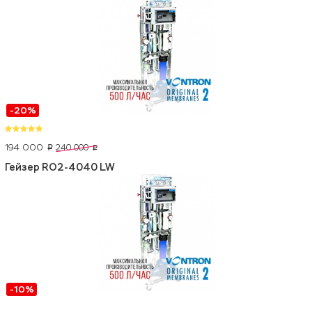
-20%
194 000
240 000
p
p
Гейзер RO2-4040 LW
-10%