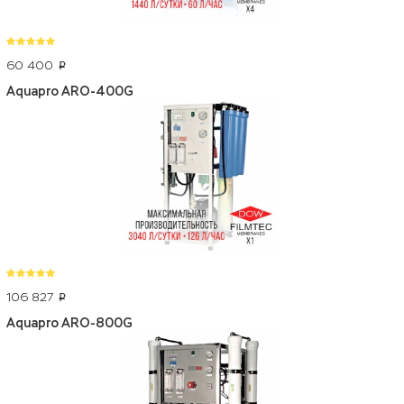
60 400
p
Aquapro ARO-400G
106 827
p
Aquapro ARO-800G