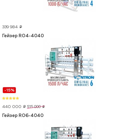
339 984
p
Гейзер RO4-4040
-15%
440 000
515 000
p
p
Гейзер RO6-4040