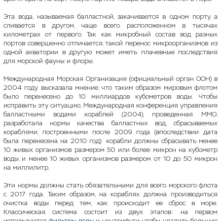
Эта вода, называемая балластной, закачивается в одном порту, а
сливается в другом, чаще всего расположенном в тысячах
километрах от первого. Так как микробный состав вод разных
портов совершенно отличается, такой перенос микроорганизмов из
одной акватории в другую может иметь плачевные последствия
для морской фауны и флоры.
Международная Морская Организация (официальный орган ООН) в
2004 году высказала мнение, что таким образом мировым флотом
было перенесено до 10 миллиардов кубометров воды. Чтобы
исправить эту ситуацию, Международная конференция управления
балластными водами кораблей (2004), проведенная ММО,
разработала нормы качества балластных вод, сбрасываемых
кораблями, построенными после 2009 года (впоследствии дата
была перенесена на 2010 год): корабли должны сбрасывать менее
10 живых организмов размером 50 или более микрон на кубометр
воды, и менее 10 живых организмов размером от 10 до 50 микрон
на миллилитр.
Эти нормы должны стать обязательными для всего морского флота
с 2017 года. Таким образом, на кораблях должна производиться
очистка воды перед тем, как происходит ее сброс в море.
Классическая система состоит из двух этапов: на первом
используются
фильтры воды
и центрифуги, чтобы удалить большие