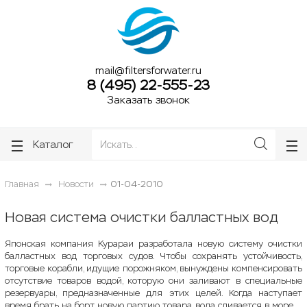
ose
ose
mail@filtersforwater.ru
8 (495) 22-555-23
Заказать звонок
Каталог
Главная
Новости
01-04-2010
Новая система очистки балластных вод
Японская компания Курараи разработала новую систему очистки
балластных вод торговых судов. Чтобы сохранять устойчивость,
торговые корабли, идущие порожняком, вынуждены компенсировать
отсутствие товаров водой, которую они заливают в специальные
резервуары, предназначенные для этих целей. Когда наступает
время брать на борт новую партию товара, вода сливается в море.